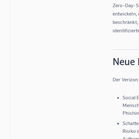
Zero-Day-Sch
entwickeln,
beschränkt,
identifizier
Neue 
Der Verizon
Social 
Mensche
Phishin
Schatte
Risiko 
Authent