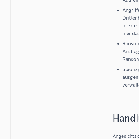
Angriff
Dritter
in exte
hier das
Ransom
Anstieg
Ransomw
Spionag
ausgenu
verwalt
Handl
Angesichts 