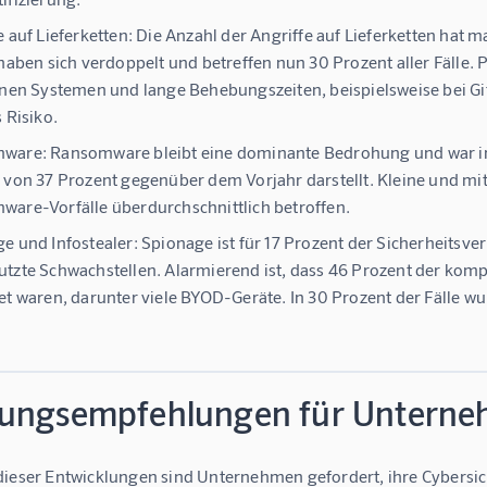
e auf Lieferketten:
Die Anzahl der Angriffe auf Lieferketten hat 
 haben sich verdoppelt und betreffen nun 30 Prozent aller Fäl
rnen Systemen und lange Behebungszeiten, beispielsweise bei Gi
 Risiko.
ware:
Ransomware bleibt eine dominante Bedrohung und war in 4
 von 37 Prozent gegenüber dem Vorjahr darstellt. Kleine und mi
are-Vorfälle überdurchschnittlich betroffen.
e und Infostealer:
Spionage ist für 17 Prozent der Sicherheitsver
tzte Schwachstellen. Alarmierend ist, dass 46 Prozent der ko
et waren, darunter viele BYOD-Geräte. In 30 Prozent der Fälle w
ungsempfehlungen für Untern
dieser Entwicklungen sind Unternehmen gefordert, ihre Cybersich