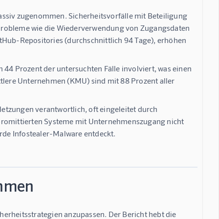
massiv zugenommen. Sicherheitsvorfälle mit Beteiligung
le. Probleme wie die Wiederverwendung von Zugangsdaten
tHub-Repositories (durchschnittlich 94 Tage), erhöhen
4 Prozent der untersuchten Fälle involviert, was einen
ttlere Unternehmen (KMU) sind mit 88 Prozent aller
letzungen verantwortlich, oft eingeleitet durch
mpromittierten Systeme mit Unternehmenszugang nicht
urde Infostealer-Malware entdeckt.
ehmen
erheitsstrategien anzupassen. Der Bericht hebt die 