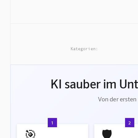
Kategorien:
KI sauber im Un
Von der ersten 
1
2
🎯
🛡️