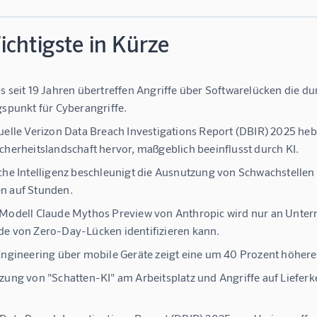
chtigste in Kürze
s seit 19 Jahren übertreffen Angriffe über Softwarelücken die d
gspunkt für Cyberangriffe.
uelle Verizon Data Breach Investigations Report (DBIR) 2025 he
cherheitslandschaft hervor, maßgeblich beeinflusst durch KI.
che Intelligenz beschleunigt die Ausnutzung von Schwachstelle
n auf Stunden.
Modell Claude Mythos Preview von Anthropic wird nur an Untern
e von Zero-Day-Lücken identifizieren kann.
Engineering über mobile Geräte zeigt eine um 40 Prozent höhere 
zung von "Schatten-KI" am Arbeitsplatz und Angriffe auf Liefer