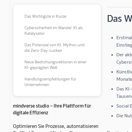
Das Wi
Das Wichtigste in Kürze
Cybersicherheit im Wandel: KI als
Katalysator
Erstmal
Einstie
Das Potenzial von KI: Mythos und
die Zero-Day-Lücken
Der akt
Cybersi
Neue Bedrohungsvektoren in einer
KI-geprägten Welt
Künstli
Monate
Handlungsempfehlungen für
Unternehmen
Das KI-
Tausend
mindverse studio – Ihre Plattform für
Social 
digitale Effizienz
Die Nut
Optimieren Sie Prozesse, automatisieren