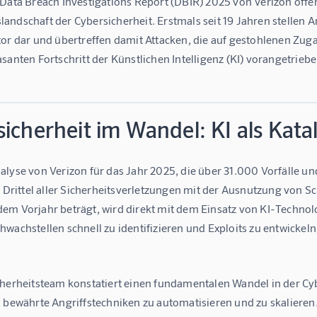
Data Breach Investigations Report (DBIR) 2025 von Verizon offen
ndschaft der Cybersicherheit. Erstmals seit 19 Jahren stellen A
tor dar und übertreffen damit Attacken, die auf gestohlenen Zu
santen Fortschritt der Künstlichen Intelligenz (KI) vorangetriebe
icherheit im Wandel: KI als Kata
alyse von Verizon für das Jahr 2025, die über 31.000 Vorfälle un
n Drittel aller Sicherheitsverletzungen mit der Ausnutzung von 
em Vorjahr beträgt, wird direkt mit dem Einsatz von KI-Technolo
wachstellen schnell zu identifizieren und Exploits zu entwickeln
cherheitsteam konstatiert einen fundamentalen Wandel in der Cy
, bewährte Angriffstechniken zu automatisieren und zu skaliere