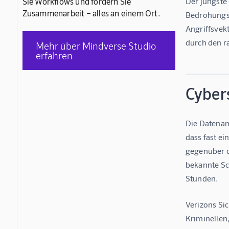
Sie Workflows und fördern Sie
Der jüngste 
Zusammenarbeit – alles an einem Ort.
Bedrohungsla
Angriffsvek
durch den ra
Mehr über Mindverse Studio
erfahren
Cybers
Die Datenan
dass fast ei
gegenüber d
bekannte Sch
Stunden.
Verizons Si
Kriminellen