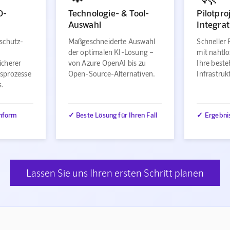
O-
Technologie- & Tool-
Pilotpro
Auswahl
Integrat
schutz-
Maßgeschneiderte Auswahl
Schneller 
der optimalen KI-Lösung –
mit nahtlo
icherer
von Azure OpenAI bis zu
Ihre best
sprozesse
Open-Source-Alternativen.
Infrastru
s.
nform
✓ Beste Lösung für Ihren Fall
✓ Ergebni
Lassen Sie uns Ihren ersten Schritt planen