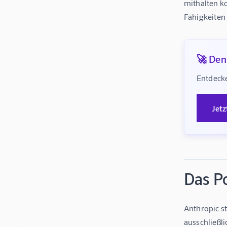
mithalten ko
Fähigkeiten
🚀 Denk
Entdecke
Jetz
Das P
Anthropic s
ausschließli