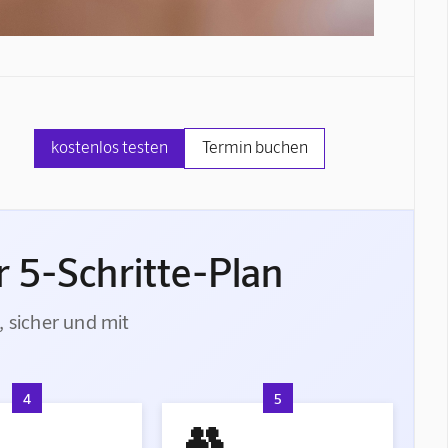
kostenlos testen
Termin buchen
 5-Schritte-Plan
, sicher und mit
4
5
👥