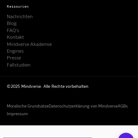
Ressourcen
Nachrichten
Blog
FAQ's
Kontakt
Mindverse Akademie
Engines
Presse
Fallstudien
Mindverse Support
Online · KI-Assistent
©2025 Mindverse. Alle Rechte vorbehalten
Moralische Grundsätze
Datenschutzerklärung von Mindverse
AGBs
Impressum
Mindverse