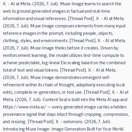
X. - AI at Meta. (2026, 7. Juli). Muse Image learns to search the
web to ground generated images in factual and real-time
information and visual references. [Thread Post]. X. - AI at Meta.
(2026, 7. Juli). Muse Image composes elements from many input
reference images in the prompt, including people, objects,
clothing, styles, and environments. [Thread Post]. X. - AI at Meta.
(2026, 7. Juli). Muse Image thinks before it creates. Driven by
reinforcement learning, the model utilizes test-time compute to
achieve predictable, log-linear Elo scaling based on the combined
total of text and visual tokens. [Thread Post]. X. - AI at Meta.
(2026, 7. Juli). Muse Image demonstrates emergent self-
refinement within its chain of thought, adaptively executing local
edits, complete re-generation, or tool use. [Thread Post]. X. - AI at
Meta. (2026, 7. Juli). Content Seal is built into the Meta AI app and
https://www.meta.ai/ — every generated image carries a hidden
provenance signal that stays intact through cropping, compression,
and resizing. [Thread Post]. X. - isolomons. (2026, 7. Juli).
Introducing Muse Image: Image Generation Built for Your World.