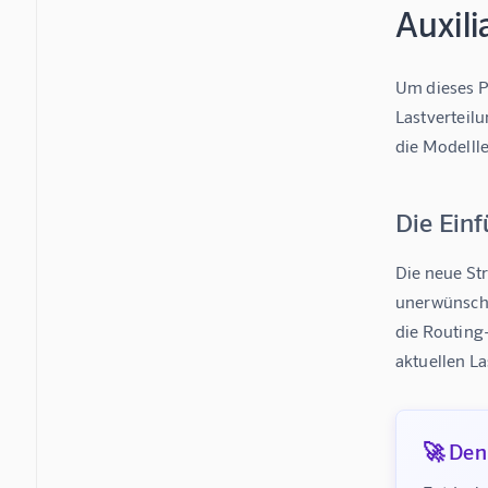
Auxil
Um dieses P
Lastverteilu
die Modelll
Die Ein
Die neue Str
unerwünscht
die Routing
aktuellen La
🚀 Denk