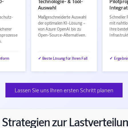
O-
Technologie- & Tool-
Pilotpro
Auswahl
Integrat
schutz-
Maßgeschneiderte Auswahl
Schneller 
der optimalen KI-Lösung –
mit nahtlo
icherer
von Azure OpenAI bis zu
Ihre best
sprozesse
Open-Source-Alternativen.
Infrastru
s.
nform
✓ Beste Lösung für Ihren Fall
✓ Ergebni
Lassen Sie uns Ihren ersten Schritt planen
Strategien zur Lastverteilu