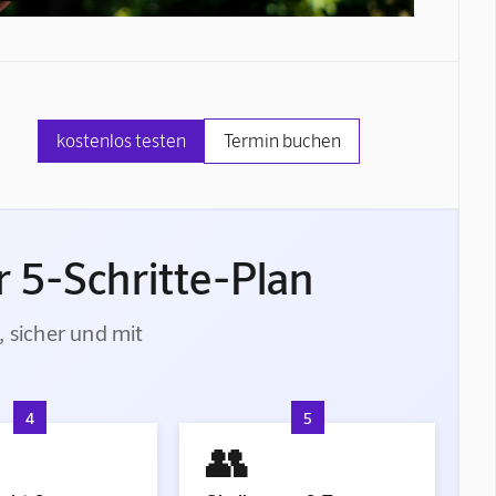
kostenlos testen
Termin buchen
 5-Schritte-Plan
, sicher und mit
4
5
👥