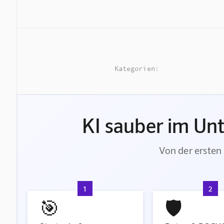
Kategorien:
KI sauber im Un
Von der ersten 
1
2
🎯
🛡️