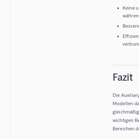
Keine u
während
Bessere
Effizie
verbund
Fazit
Die Auxiliar
Modellen da
gleichmäßige
wichtigen B
Bereichen d