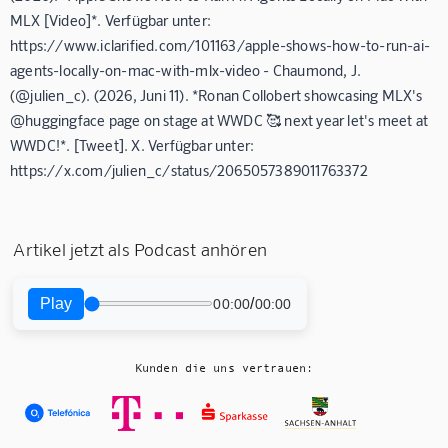
MLX [Video]*. Verfügbar unter:
https://www.iclarified.com/101163/apple-shows-how-to-run-ai-
agents-locally-on-mac-with-mlx-video - Chaumond, J.
(@julien_c). (2026, Juni 11). *Ronan Collobert showcasing MLX's
@huggingface page on stage at WWDC 🥰 next year let's meet at
WWDC!*. [Tweet]. X. Verfügbar unter:
https://x.com/julien_c/status/2065057389011763372
Artikel jetzt als Podcast anhören
Play
/
00:00
00:00
Kunden die uns vertrauen: