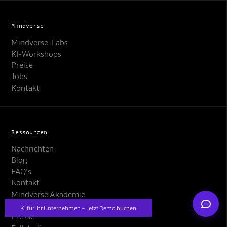
Mindverse
Mindverse-Labs
KI-Workshops
Preise
Jobs
Mindverse Support
Kontakt
Online · KI-Assistent
Ressourcen
Nachrichten
Blog
Mindverse
FAQ's
Kontakt
Mindverse Akademie
Engines
KI für Ihr Unternehmen – Jetzt Demo buchen
Presse