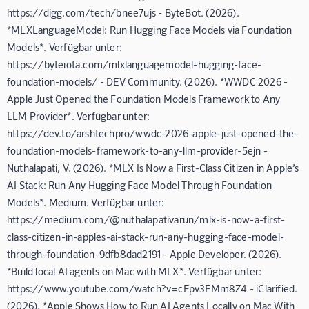
https://digg.com/tech/bnee7ujs - ByteBot. (2026).
*MLXLanguageModel: Run Hugging Face Models via Foundation
Models*. Verfügbar unter:
https://byteiota.com/mlxlanguagemodel-hugging-face-
foundation-models/ - DEV Community. (2026). *WWDC 2026 -
Apple Just Opened the Foundation Models Framework to Any
LLM Provider*. Verfügbar unter:
https://dev.to/arshtechpro/wwdc-2026-apple-just-opened-the-
foundation-models-framework-to-any-llm-provider-5ejn -
Nuthalapati, V. (2026). *MLX Is Now a First-Class Citizen in Apple’s
AI Stack: Run Any Hugging Face Model Through Foundation
Models*. Medium. Verfügbar unter:
https://medium.com/@nuthalapativarun/mlx-is-now-a-first-
class-citizen-in-apples-ai-stack-run-any-hugging-face-model-
through-foundation-9dfb8dad2191 - Apple Developer. (2026).
*Build local AI agents on Mac with MLX*. Verfügbar unter:
https://www.youtube.com/watch?v=cEpv3FMm8Z4 - iClarified.
(2026). *Apple Shows How to Run AI Agents Locally on Mac With