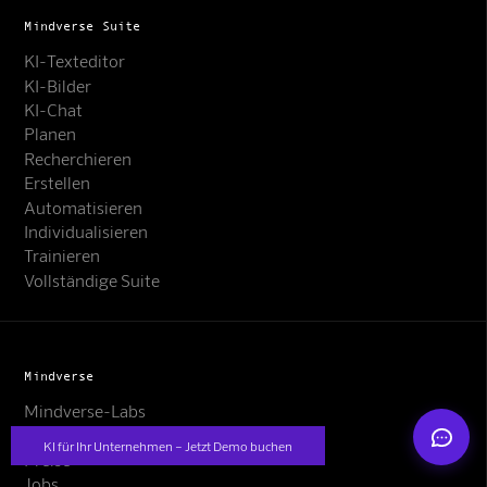
Mindverse Suite
KI-Texteditor
KI-Bilder
KI-Chat
Planen
Recherchieren
Mindverse Support
Erstellen
Online · KI-Assistent
Automatisieren
Individualisieren
Trainieren
Vollständige Suite
Mindverse
Mindverse
Mindverse-Labs
KI-Workshops
KI für Ihr Unternehmen – Jetzt Demo buchen
Preise
Jobs