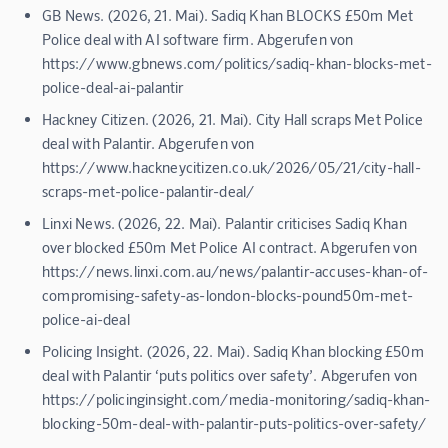
GB News. (2026, 21. Mai). Sadiq Khan BLOCKS £50m Met
Police deal with AI software firm. Abgerufen von
https://www.gbnews.com/politics/sadiq-khan-blocks-met-
police-deal-ai-palantir
Hackney Citizen. (2026, 21. Mai). City Hall scraps Met Police
deal with Palantir. Abgerufen von
https://www.hackneycitizen.co.uk/2026/05/21/city-hall-
scraps-met-police-palantir-deal/
Linxi News. (2026, 22. Mai). Palantir criticises Sadiq Khan
over blocked £50m Met Police AI contract. Abgerufen von
https://news.linxi.com.au/news/palantir-accuses-khan-of-
compromising-safety-as-london-blocks-pound50m-met-
police-ai-deal
Policing Insight. (2026, 22. Mai). Sadiq Khan blocking £50m
deal with Palantir ‘puts politics over safety’. Abgerufen von
https://policinginsight.com/media-monitoring/sadiq-khan-
blocking-50m-deal-with-palantir-puts-politics-over-safety/