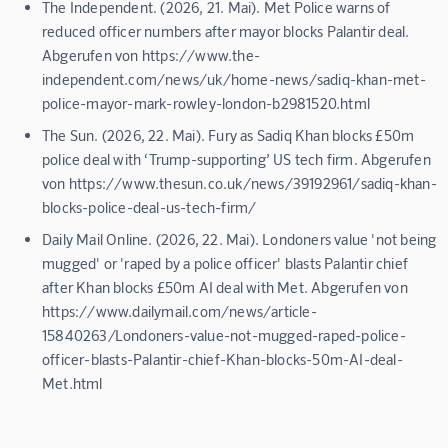
The Independent. (2026, 21. Mai). Met Police warns of
reduced officer numbers after mayor blocks Palantir deal.
Abgerufen von https://www.the-
independent.com/news/uk/home-news/sadiq-khan-met-
police-mayor-mark-rowley-london-b2981520.html
The Sun. (2026, 22. Mai). Fury as Sadiq Khan blocks £50m
police deal with ‘Trump-supporting’ US tech firm. Abgerufen
von https://www.thesun.co.uk/news/39192961/sadiq-khan-
blocks-police-deal-us-tech-firm/
Daily Mail Online. (2026, 22. Mai). Londoners value 'not being
mugged' or 'raped by a police officer' blasts Palantir chief
after Khan blocks £50m AI deal with Met. Abgerufen von
https://www.dailymail.com/news/article-
15840263/Londoners-value-not-mugged-raped-police-
officer-blasts-Palantir-chief-Khan-blocks-50m-AI-deal-
Met.html