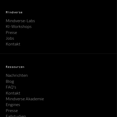
Mindverse
Mindverse-Labs
KI-Workshops
Preise
Jobs
Kontakt
Ressourcen
Nachrichten
Blog
FAQ's
Kontakt
Mindverse Support
Mindverse Akademie
Online · KI-Assistent
Engines
Presse
Fallstudien