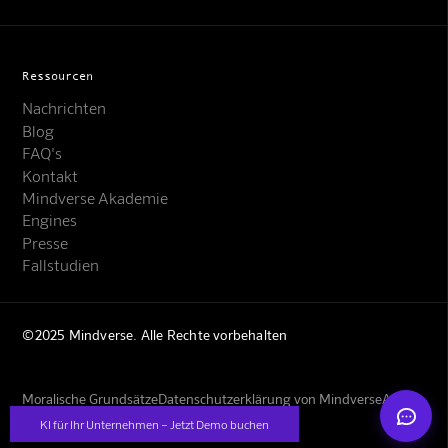
Ressourcen
Nachrichten
Blog
FAQ's
Kontakt
Mindverse Support
Mindverse Akademie
Online · KI-Assistent
Engines
Presse
Fallstudien
©2025 Mindverse. Alle Rechte vorbehalten
Mindverse
Moralische Grundsätze
Datenschutzerklärung von Mindverse
AGBs
Impressum
KI für Ihr Unternehmen – Jetzt Demo buchen