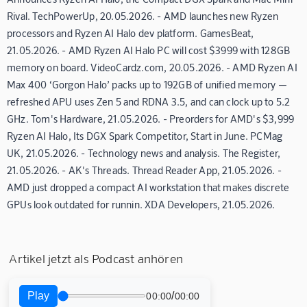
Rival. TechPowerUp, 20.05.2026. - AMD launches new Ryzen
processors and Ryzen AI Halo dev platform. GamesBeat,
21.05.2026. - AMD Ryzen AI Halo PC will cost $3999 with 128GB
memory on board. VideoCardz.com, 20.05.2026. - AMD Ryzen AI
Max 400 ‘Gorgon Halo’ packs up to 192GB of unified memory —
refreshed APU uses Zen 5 and RDNA 3.5, and can clock up to 5.2
GHz. Tom's Hardware, 21.05.2026. - Preorders for AMD's $3,999
Ryzen AI Halo, Its DGX Spark Competitor, Start in June. PCMag
UK, 21.05.2026. - Technology news and analysis. The Register,
21.05.2026. - AK's Threads. Thread Reader App, 21.05.2026. -
AMD just dropped a compact AI workstation that makes discrete
GPUs look outdated for runnin. XDA Developers, 21.05.2026.
Artikel jetzt als Podcast anhören
Play
/
00:00
00:00