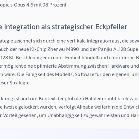
opic's Opus 4.6 mit 98 Prozent.
e Integration als strategischer Eckpfeiler
ategie zeichnet sich durch eine vertikale Integration aus, die 
uch der neue KI-Chip Zhenwu M890 und der Panjiu AL128 Superno
128 KI-Beschleuniger in einer Einheit bündelt und eine interne B
 ermöglicht eine optimierte Abstimmung zwischen Hardware und S
h wäre. Die Fähigkeit des Modells, Software für den eigenen, un
ser Strategie.
cklung ist auch im Kontext der globalen Halbleiterpolitik relev
eilweise gelockert wurden, verfolgt Alibaba weiterhin die Entwick
er Vorteil gesehen, um Unabhängigkeit zu gewährleisten und Ha