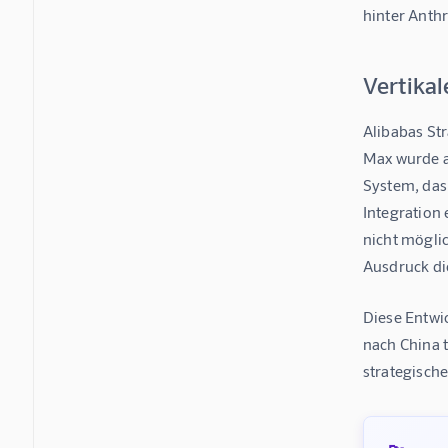
hinter Anthr
Vertikal
Alibabas Str
Max wurde a
System, das 
Integration
nicht möglic
Ausdruck die
Diese Entwi
nach China t
strategisch