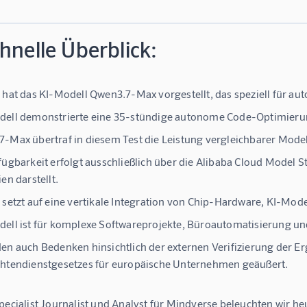
hnelle Überblick:
 hat das KI-Modell Qwen3.7-Max vorgestellt, das speziell für a
ell demonstrierte eine 35-stündige autonome Code-Optimierun
-Max übertraf in diesem Test die Leistung vergleichbarer Model
fügbarkeit erfolgt ausschließlich über die Alibaba Cloud Model
en darstellt.
 setzt auf eine vertikale Integration von Chip-Hardware, KI-Mode
ell ist für komplexe Softwareprojekte, Büroautomatisierung un
en auch Bedenken hinsichtlich der externen Verifizierung der 
htendienstgesetzes für europäische Unternehmen geäußert.
Specialist Journalist und Analyst für Mindverse beleuchten wir 