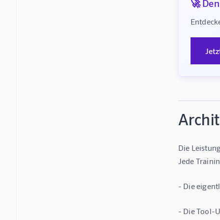
🚀 Denk
Entdecke
Jetz
Archi
Die Leistun
Jede Traini
- Die eigent
- Die Tool