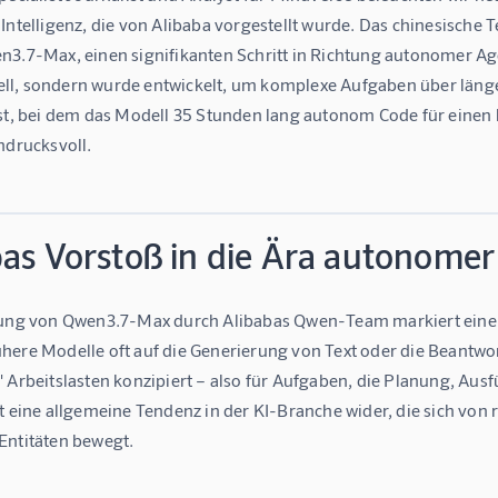
 Intelligenz, die von Alibaba vorgestellt wurde. Das chinesisch
n3.7-Max, einen signifikanten Schritt in Richtung autonomer Age
l, sondern wurde entwickelt, um komplexe Aufgaben über länge
est, bei dem das Modell 35 Stunden lang autonom Code für einen k
ndrucksvoll.
bas Vorstoß in die Ära autonome
lung von Qwen3.7-Max durch Alibabas Qwen-Team markiert eine
here Modelle oft auf die Generierung von Text oder die Beantwort
" Arbeitslasten konzipiert – also für Aufgaben, die Planung, Aus
t eine allgemeine Tendenz in der KI-Branche wider, die sich von 
Entitäten bewegt.