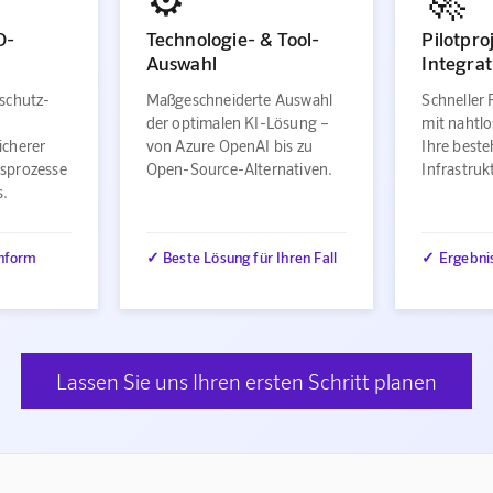
O-
Technologie- & Tool-
Pilotpro
Auswahl
Integrat
schutz-
Maßgeschneiderte Auswahl
Schneller 
der optimalen KI-Lösung –
mit nahtlo
icherer
von Azure OpenAI bis zu
Ihre best
sprozesse
Open-Source-Alternativen.
Infrastru
s.
nform
✓ Beste Lösung für Ihren Fall
✓ Ergebni
Lassen Sie uns Ihren ersten Schritt planen