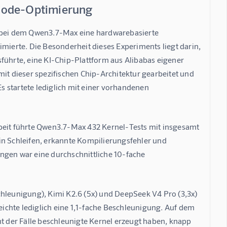
 Code-Optimierung
, bei dem Qwen3.7-Max eine hardwarebasierte 
erte. Die Besonderheit dieses Experiments liegt darin, 
hrte, eine KI-Chip-Plattform aus Alibabas eigener 
mit dieser spezifischen Chip-Architektur gearbeitet und 
 startete lediglich mit einer vorhandenen 
it führte Qwen3.7-Max 432 Kernel-Tests mit insgesamt 
in Schleifen, erkannte Kompilierungsfehler und 
ngen war eine durchschnittliche 10-fache 
chleunigung), Kimi K2.6 (5x) und DeepSeek V4 Pro (3,3x) 
chte lediglich eine 1,1-fache Beschleunigung. Auf dem 
 der Fälle beschleunigte Kernel erzeugt haben, knapp 