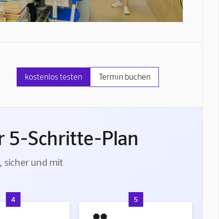
kostenlos testen
Termin buchen
 5-Schritte-Plan
, sicher und mit
4
5
👥