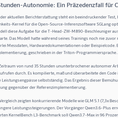
Stunden-Autonomie: Ein Präzedenzfall für
der aktuellen Berichterstattung steht ein beeindruckender Test
eits-Kernel für die Open-Source-Inferenzsoftware SGLang optimi
dell diese Aufgabe für die T-Head-ZW-M890-Beschleuniger ausfü
arte. Das Modell hatte während seines Trainings noch nie zuvor 
nerlei Messdaten, Hardwaredokumentationen oder Beispielcode. Es
lementierung, geschrieben in der Triton-Programmiersprache.
Zeitraum von rund 35 Stunden ununterbrochener autonomer Arbe
Aufrufen durch. Es kompilierte, maß und überarbeitete den Code 
rte Leistungsengpässe selbstständig. Das Ergebnis dieser Bemühu
gung gegenüber der Referenzimplementierung.
 Vergleich zeigten konkurrierende Modelle wie GLM 5.1 (7,3x Bes
ringere Leistungssteigerungen. Der Vorgänger Qwen3.6-Plus errei
erten KernelBench L3-Benchmark soll Qwen3.7-Max in 96 Prozent