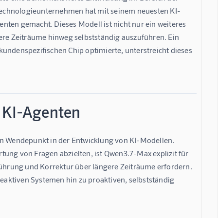
e Technologieunternehmen hat mit seinem neuesten KI-
nten gemacht. Dieses Modell ist nicht nur ein weiteres 
re Zeiträume hinweg selbstständig auszuführen. Ein 
undenspezifischen Chip optimierte, unterstreicht dieses 
r KI-Agenten
n Wendepunkt in der Entwicklung von KI-Modellen. 
ung von Fragen abzielten, ist Qwen3.7-Max explizit für 
führung und Korrektur über längere Zeiträume erfordern. 
reaktiven Systemen hin zu proaktiven, selbstständig 