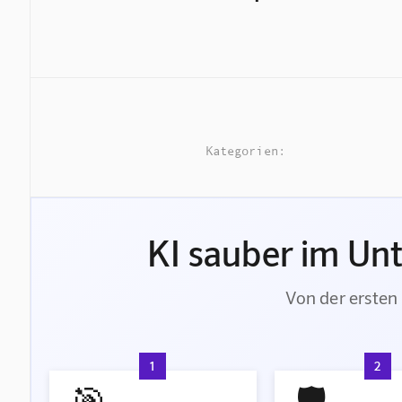
Kategorien:
KI sauber im Un
Von der ersten 
1
2
🎯
🛡️