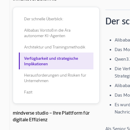
Der sc
Der schnelle Überblick:
Alibabas Vorstoß in die Ära
autonomer KI-Agenten
Alibaba
Architektur und Trainingsmethodik
Das Mod
Verfügbarkeit und strategische
Qwen3.7
Implikationen
Die Ver
Herausforderungen und Risiken für
Strategi
Unternehmen
Alibaba
Fazit
Das Mod
Es wurd
Nachric
mindverse studio – Ihre Plattform für
digitale Effizienz
Als Senior 