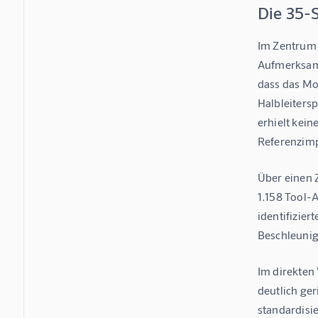
Die 35-
Im Zentrum 
Aufmerksamk
dass das Mo
Halbleitersp
erhielt kei
Referenzimp
Über einen 
1.158 Tool-
identifizie
Beschleuni
Im direkten
deutlich ge
standardisi