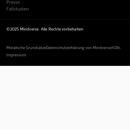
Presse
Fallstudien
©2025 Mindverse. Alle Rechte vorbehalten
Moralische Grundsätze
Datenschutzerklärung von Mindverse
AGBs
Impressum
Mindverse Support
Online · KI-Assistent