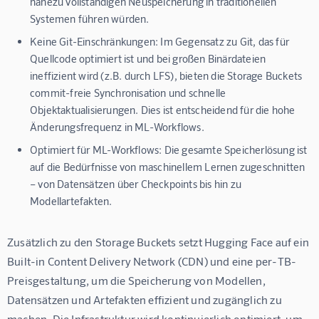
nahezu vollständigen Neuspeicherung in traditionellen
Systemen führen würden.
Keine Git-Einschränkungen:
Im Gegensatz zu Git, das für
Quellcode optimiert ist und bei großen Binärdateien
ineffizient wird (z.B. durch LFS), bieten die Storage Buckets
commit-freie Synchronisation und schnelle
Objektaktualisierungen. Dies ist entscheidend für die hohe
Änderungsfrequenz in ML-Workflows.
Optimiert für ML-Workflows:
Die gesamte Speicherlösung ist
auf die Bedürfnisse von maschinellem Lernen zugeschnitten
– von Datensätzen über Checkpoints bis hin zu
Modellartefakten.
Zusätzlich zu den Storage Buckets setzt Hugging Face auf ein 
Built-in Content Delivery Network (CDN) und eine per-TB-
Preisgestaltung, um die Speicherung von Modellen, 
Datensätzen und Artefakten effizient und zugänglich zu 
machen. Die Infrastruktur wird kontinuierlich optimiert, um 