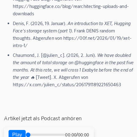
https://huggingface.co/blog/rearchitecting-uploads-and-
downloads
Denis, F. (2026, 19. Januar).
An introduction to XET, Hugging
Face's storage system (part 1)
. Frank DENIS random
thoughts. Abgerufen von https://00f.net/2026/01/19/xet-
intro-1/
Chaumond, J. [@julien_c]. (2026, 2. Juni).
We have doubled
the amount of total storage on @huggingface in the past five
months. At this rate, we will cross 1 Exabyte before the end of
the year 🔥
[Tweet]. X. Abgerufen von
https://x.com/julien_c/status/2061791189221650463
Artikel jetzt als Podcast anhören
Play
/
00:00
00:00