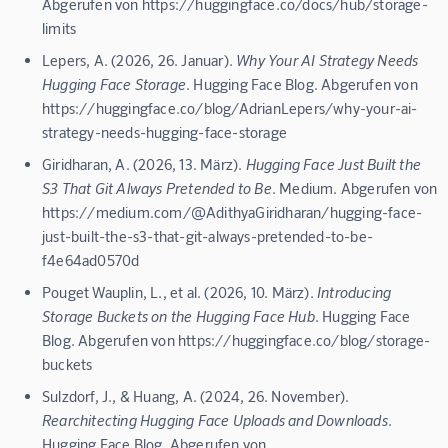
Abgerufen von https://huggingface.co/docs/hub/storage-
limits
Lepers, A. (2026, 26. Januar).
Why Your AI Strategy Needs
Hugging Face Storage
. Hugging Face Blog. Abgerufen von
https://huggingface.co/blog/AdrianLepers/why-your-ai-
strategy-needs-hugging-face-storage
Giridharan, A. (2026, 13. März).
Hugging Face Just Built the
S3 That Git Always Pretended to Be
. Medium. Abgerufen von
https://medium.com/@AdithyaGiridharan/hugging-face-
just-built-the-s3-that-git-always-pretended-to-be-
f4e64ad0570d
Pouget Wauplin, L., et al. (2026, 10. März).
Introducing
Storage Buckets on the Hugging Face Hub
. Hugging Face
Blog. Abgerufen von https://huggingface.co/blog/storage-
buckets
Sulzdorf, J., & Huang, A. (2024, 26. November).
Rearchitecting Hugging Face Uploads and Downloads
.
Hugging Face Blog. Abgerufen von