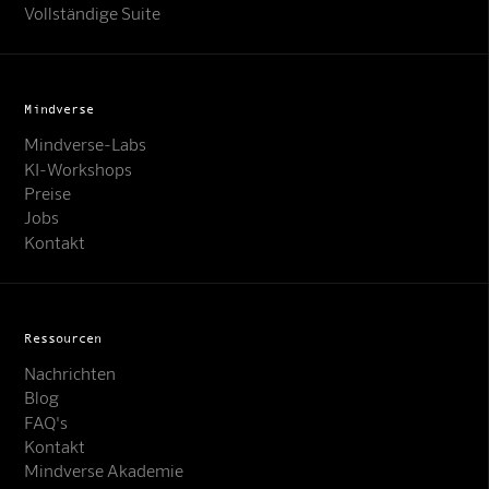
Vollständige Suite
Mindverse
Mindverse-Labs
KI-Workshops
Preise
Jobs
Kontakt
Ressourcen
Nachrichten
Blog
FAQ's
Kontakt
Mindverse Support
Mindverse Akademie
Online · KI-Assistent