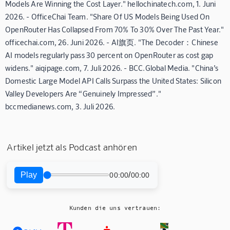
Models Are Winning the Cost Layer." hellochinatech.com, 1. Juni
2026. - OfficeChai Team. "Share Of US Models Being Used On
OpenRouter Has Collapsed From 70% To 30% Over The Past Year."
officechai.com, 26. Juni 2026. - AI旗页. "The Decoder：Chinese
AI models regularly pass 30 percent on OpenRouter as cost gap
widens." aiqipage.com, 7. Juli 2026. - BCC.Global Media. "China’s
Domestic Large Model API Calls Surpass the United States: Silicon
Valley Developers Are “Genuinely Impressed”."
bccmedianews.com, 3. Juli 2026.
Artikel jetzt als Podcast anhören
Play
/
00:00
00:00
Kunden die uns vertrauen: