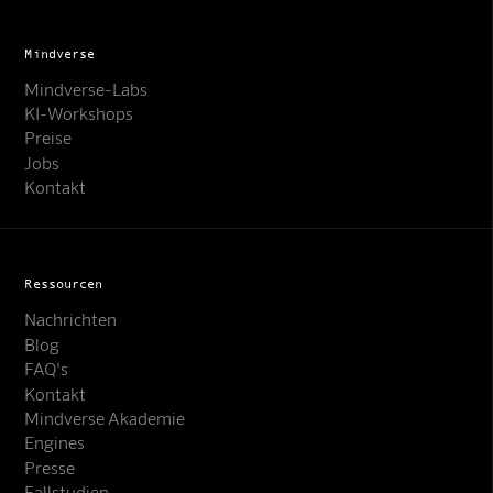
Mindverse
Mindverse-Labs
KI-Workshops
Preise
Jobs
Kontakt
Ressourcen
Nachrichten
Blog
FAQ's
Kontakt
Mindverse Support
Mindverse Akademie
Online · KI-Assistent
Engines
Presse
Fallstudien