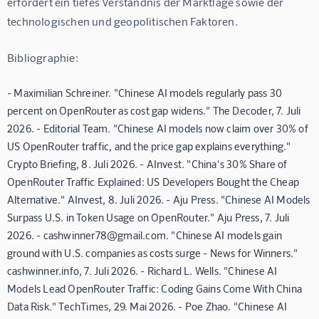
erfordert ein tiefes Verständnis der Marktlage sowie der 
technologischen und geopolitischen Faktoren.
Bibliographie:
- Maximilian Schreiner. "Chinese AI models regularly pass 30
percent on OpenRouter as cost gap widens." The Decoder, 7. Juli
2026. - Editorial Team. "Chinese AI models now claim over 30% of
US OpenRouter traffic, and the price gap explains everything."
Crypto Briefing, 8. Juli 2026. - AInvest. "China's 30% Share of
OpenRouter Traffic Explained: US Developers Bought the Cheap
Alternative." AInvest, 8. Juli 2026. - Aju Press. "Chinese AI Models
Surpass U.S. in Token Usage on OpenRouter." Aju Press, 7. Juli
2026. - cashwinner78@gmail.com. "Chinese AI models gain
ground with U.S. companies as costs surge - News for Winners."
cashwinner.info, 7. Juli 2026. - Richard L. Wells. "Chinese AI
Models Lead OpenRouter Traffic: Coding Gains Come With China
Data Risk." TechTimes, 29. Mai 2026. - Poe Zhao. "Chinese AI