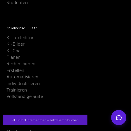
Studenten
Mindverse Suite
KI-Texteditor
KI-Bilder
Mindverse Support
KI-Chat
Online · KI-Assistent
Planen
Recherchieren
Erstellen
Automatisieren
Individualisieren
Trainieren
Mindverse
Vollständige Suite
KI für Ihr Unternehmen – Jetzt Demo buchen
Mindverse