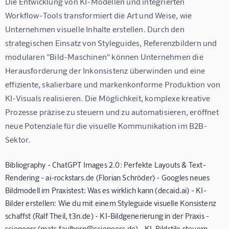
Die Entwicklung von KI-Modellen und integrierten 
Workflow-Tools transformiert die Art und Weise, wie 
Unternehmen visuelle Inhalte erstellen. Durch den 
strategischen Einsatz von Styleguides, Referenzbildern und 
modularen "Bild-Maschinen" können Unternehmen die 
Herausforderung der Inkonsistenz überwinden und eine 
effiziente, skalierbare und markenkonforme Produktion von 
KI-Visuals realisieren. Die Möglichkeit, komplexe kreative 
Prozesse präzise zu steuern und zu automatisieren, eröffnet 
neue Potenziale für die visuelle Kommunikation im B2B-
Sektor.
Bibliography - ChatGPT Images 2.0: Perfekte Layouts & Text-
Rendering - ai-rockstars.de (Florian Schröder) - Googles neues
Bildmodell im Praxistest: Was es wirklich kann (decaid.ai) - KI-
Bilder erstellen: Wie du mit einem Styleguide visuelle Konsistenz
schaffst (Ralf Theil, t3n.de) - KI-Bildgenerierung in der Praxis -
scieneers (mats.faulborn@scieneers.de) - KI-Bildstile steuern –