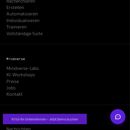
Recherchieren
Erstellen
Automatisieren
Individualisieren
Trainieren
Vollständige Suite
Mindverse Support
Online · KI-Assistent
Mindverse
Mindverse-Labs
KI-Workshops
Preise
Jobs
Kontakt
Mindverse
KI für Ihr Unternehmen – Jetzt Demo buchen
Ressourcen
Nachrichten