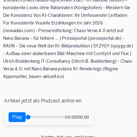
konsistente Looks ohne Rätselraten (Königshofen) - Meistern Sie
Die Konsistenz Von KI-Charakteren: Ihr Umfassender Leitfaden
Für Konsistente Visuelle Erzählungen Im Jahr 2026
(nowadais.com) - Pressemitteilung: Chaos Veras 4.0 setzt auf
Nano Banana – für höhere ... | Presseportal (presseportal.de) -
RAIIN – Die neue Welt der KI-Bildproduktion | SYZYGY (syzygy.de)
- Aufbau einer skalierbaren Bild-Maschine mit ComfyUI und Flux |
Ulrich Boddenberg IT-Consultancy (Ulrich B. Boddenberg) - Chaos
Veras 4.0: mit Nano Banana präzise KI-Renderings (Regine
Appenzeller, bauen-aktuell.eu)
Artikel jetzt als Podcast anhören
Play
/
00:00
00:00
Kunden die uns vertrauen: