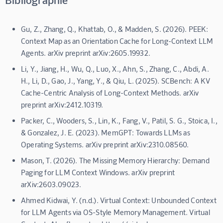
Gu, Z., Zhang, Q., Khattab, O., & Madden, S. (2026). PEEK:
Context Map as an Orientation Cache for Long-Context LLM
Agents. arXiv preprint arXiv:2605.19932.
Li, Y., Jiang, H., Wu, Q., Luo, X., Ahn, S., Zhang, C., Abdi, A.
H., Li, D., Gao, J., Yang, Y., & Qiu, L. (2025). SCBench: A KV
Cache-Centric Analysis of Long-Context Methods. arXiv
preprint arXiv:2412.10319.
Packer, C., Wooders, S., Lin, K., Fang, V., Patil, S. G., Stoica, I.,
& Gonzalez, J. E. (2023). MemGPT: Towards LLMs as
Operating Systems. arXiv preprint arXiv:2310.08560.
Mason, T. (2026). The Missing Memory Hierarchy: Demand
Paging for LLM Context Windows. arXiv preprint
arXiv:2603.09023.
Ahmed Kidwai, Y. (n.d.). Virtual Context: Unbounded Context
for LLM Agents via OS-Style Memory Management. Virtual