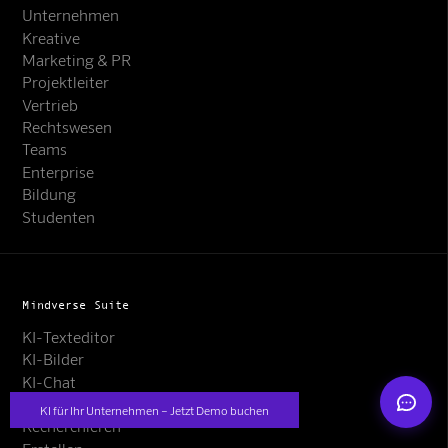
Unternehmen
Kreative
Marketing & PR
Projektleiter
Vertrieb
Rechtswesen
Teams
Mindverse Support
Enterprise
Online · KI-Assistent
Bildung
Studenten
Mindverse Suite
Mindverse
KI-Texteditor
KI-Bilder
KI-Chat
Planen
KI für Ihr Unternehmen – Jetzt Demo buchen
Recherchieren