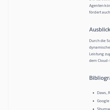
Agenten kön
fördert auc
Ausblic
Durch die S
dynamischer
Leistung zug
dem Cloud-R
Bibliog
Daws, R
Google 
Shumway,