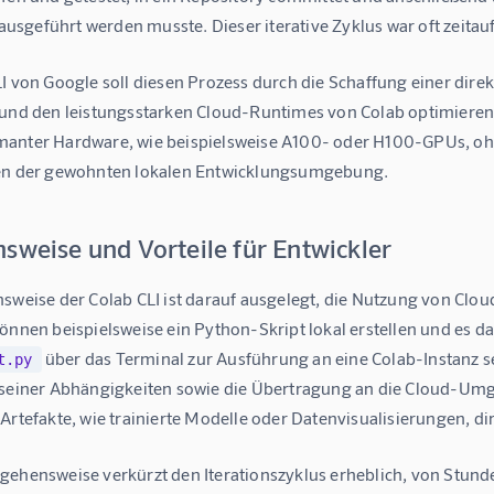
sgeführt werden musste. Dieser iterative Zyklus war oft zeitau
LI von Google soll diesen Prozess durch die Schaffung einer dir
 und den leistungsstarken Cloud-Runtimes von Colab optimieren.
anter Hardware, wie beispielsweise A100- oder H100-GPUs, ohn
en der gewohnten lokalen Entwicklungsumgebung.
sweise und Vorteile für Entwickler
sweise der Colab CLI ist darauf ausgelegt, die Nutzung von Cloud
önnen beispielsweise ein Python-Skript lokal erstellen und es d
 über das Terminal zur Ausführung an eine Colab-Instanz 
t.py
 seiner Abhängigkeiten sowie die Übertragung an die Cloud-U
Artefakte, wie trainierte Modelle oder Datenvisualisierungen, d
gehensweise verkürzt den Iterationszyklus erheblich, von Stund