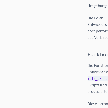
Umgebung au
Die Colab C
Entwicklers
hochperform
das Verlass
Funktion
Die Funktion
Entwickler k
mein_skrip
Skripts und
produzierte 
Diese Heran