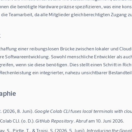
nen die benötigte Hardware präzise spezifizieren, was eine ko
h die Teamarbeit, da alle Mitglieder gleichberechtigten Zugang 
k
chaffung einer reibungslosen Brücke zwischen lokaler und Cloud
e Softwareentwicklung. Sowohl menschliche Entwickler als auch
reifen, wenn sie diese benötigen. Dies stellt einen Schritt in R
echenleistung ein integrierter, nahezu unsichtbarer Bestandtei
raphie
. (2026, 8. Juni).
Google Colab CLI fuses local terminals with cl
Colab CLI. (o. D.).
GitHub Repository
. Abruf am 10. Juni 2026.
 S., Pirtle, T., & Troisi, S. (2026, 5. Juni).
Introducing the Googl