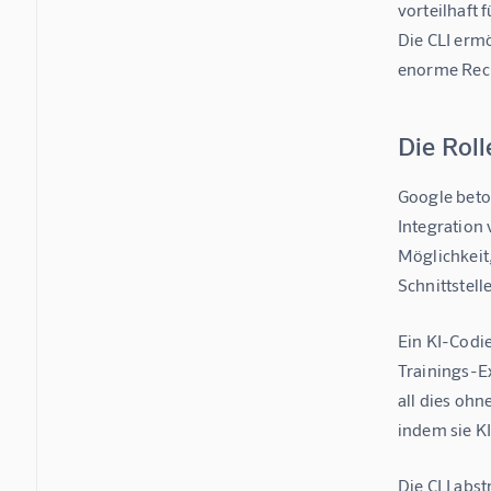
vorteilhaft 
Die CLI ermö
enorme Rech
Die Roll
Google beton
Integration 
Möglichkeit
Schnittstell
Ein KI-Codi
Trainings-E
all dies ohn
indem sie K
Die CLI abs