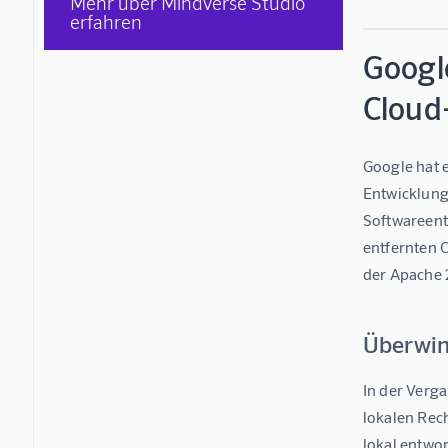
Mehr über Mindverse Studio
erfahren
Google
Cloud
Google hat e
Entwicklung
Softwareent
entfernten 
der Apache 
Überwin
In der Verga
lokalen Rec
lokal entwor