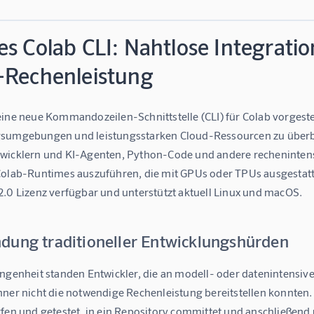
s Colab CLI: Nahtlose Integratio
-Rechenleistung
ine neue Kommandozeilen-Schnittstelle (CLI) für Colab vorgestellt
sumgebungen und leistungsstarken Cloud-Ressourcen zu überbr
wicklern und KI-Agenten, Python-Code und andere rechenintensi
Colab-Runtimes auszuführen, die mit GPUs oder TPUs ausgestattet
2.0 Lizenz verfügbar und unterstützt aktuell Linux und macOS.
dung traditioneller Entwicklungshürden
ngenheit standen Entwickler, die an modell- oder datenintensive
hner nicht die notwendige Rechenleistung bereitstellen konnten.
fen und getestet, in ein Repository committet und anschließend 