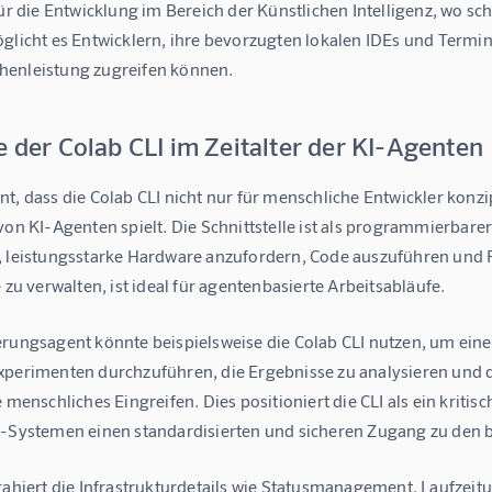
für die Entwicklung im Bereich der Künstlichen Intelligenz, wo 
glicht es Entwicklern, ihre bevorzugten lokalen IDEs und Termin
enleistung zugreifen können.
e der Colab CLI im Zeitalter der KI-Agenten
t, dass die Colab CLI nicht nur für menschliche Entwickler konzip
von KI-Agenten spielt. Die Schnittstelle ist als programmierbar
, leistungsstarke Hardware anzufordern, Code auszuführen und
e zu verwalten, ist ideal für agentenbasierte Arbeitsabläufe.
erungsagent könnte beispielsweise die Colab CLI nutzen, um ei
xperimenten durchzuführen, die Ergebnisse zu analysieren und 
e menschliches Eingreifen. Dies positioniert die CLI als ein krit
I-Systemen einen standardisierten und sicheren Zugang zu den 
trahiert die Infrastrukturdetails wie Statusmanagement, Laufzei