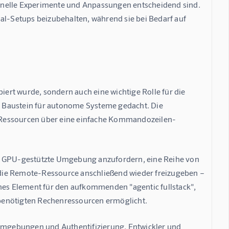
schnelle Experimente und Anpassungen entscheidend sind. 
al-Setups beizubehalten, während sie bei Bedarf auf 
iert wurde, sondern auch eine wichtige Rolle für die 
er Baustein für autonome Systeme gedacht. Die 
 Ressourcen über eine einfache Kommandozeilen-
ne GPU-gestützte Umgebung anzufordern, eine Reihe von 
die Remote-Ressource anschließend wieder freizugeben – 
isches Element für den aufkommenden "agentic fullstack", 
benötigten Rechenressourcen ermöglicht.
tumgebungen und Authentifizierung. Entwickler und 