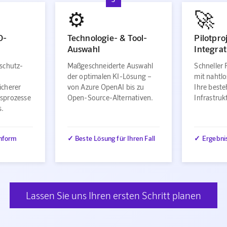
⚙️
🚀
O-
Technologie- & Tool-
Pilotpro
Auswahl
Integrat
schutz-
Maßgeschneiderte Auswahl
Schneller 
der optimalen KI-Lösung –
mit nahtlo
icherer
von Azure OpenAI bis zu
Ihre best
sprozesse
Open-Source-Alternativen.
Infrastru
s.
nform
✓ Beste Lösung für Ihren Fall
✓ Ergebni
Lassen Sie uns Ihren ersten Schritt planen