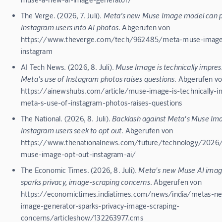
The Verge. (2026, 7. Juli).
Meta’s new Muse Image model can pu
Instagram users into AI photos
. Abgerufen von
https://www.theverge.com/tech/962485/meta-muse-image
instagram
AI Tech News. (2026, 8. Juli).
Muse Image is technically impres
Meta's use of Instagram photos raises questions
. Abgerufen v
https://ainewshubs.com/article/muse-image-is-technically-i
meta-s-use-of-instagram-photos-raises-questions
The National. (2026, 8. Juli).
Backlash against Meta's Muse Ima
Instagram users seek to opt out
. Abgerufen von
https://www.thenationalnews.com/future/technology/202
muse-image-opt-out-instagram-ai/
The Economic Times. (2026, 8. Juli).
Meta's new Muse AI imag
sparks privacy, image-scraping concerns
. Abgerufen von
https://economictimes.indiatimes.com/news/india/metas-n
image-generator-sparks-privacy-image-scraping-
concerns/articleshow/132263977.cms