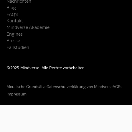
Nachrichten
Blog
FAQ's
Kontakt
Mindverse Akademie
Engines
Presse
Fallstudien
©2025 Mindverse. Alle Rechte vorbehalten
Moralische Grundsätze
Datenschutzerklärung von Mindverse
AGBs
Impressum