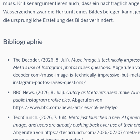
muss. Kritiker argumentieren auch, dass ein nachträglich ange
Wasserzeichen zwar die Herkunft eines Bildes belegen kann, je
die ursprüngliche Erstellung des Bildes verhindert.
Bibliographie
The Decoder. (2026, 8. Juli).
Muse Image is technically impress
Meta's use of Instagram photos raises questions
. Abgerufen vo
decoder.com/muse-image-is-technically-impressive-but-meta
instagram-photos-raises-questions/
BBC News. (2026, 8. Juli).
Outcry as Meta lets users make AI 
public Instagram profile pics
. Abgerufen von
https://www.bbc.com/news/articles/cp9lee19y1yo
TechCrunch. (2026, 7. Juli).
Meta just launched a new AI gener
Image, and users are already pushing back over use of their ph
Abgerufen von https://techcrunch.com/2026/07/07/meta-ro
muse-a-new-ai-image-generator/