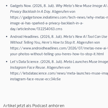
Gadgets Now. (2026, 8. Juli).
Why Meta's New Muse Image AI 
Privacy Backlash In A Day
. Abgerufen von
https://gadgetsnow.indiatimes.com/tech-news/why-metas
image-ai-has-sparked-a-privacy-backlash-in-a-
day/articleshow/132254063.cms
Android Headlines. (2026, 8. Juli).
Meta's New AI Tool Can Use
Without Telling You, Here's How to Stop It
. Abgerufen von
https://www.androidheadlines.com/2026/07/metas-new-ai-t
your-photos-without-telling-you-heres-how-to-stop-it.html
Let's Data Science. (2026, 8. Juli).
Meta Launches Muse Image
Instagram Face Reuse
. Abgerufen von
https://letsdatascience.com/news/meta-launches-muse-ima
instagram-face-reuse-ecc34c6e
Artikel jetzt als Podcast anhören