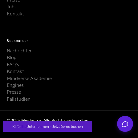
Jobs
Kontakt
Ressourcen
Nachrichten
Mindverse Support
Blog
Online · KI-Assistent
FAQ's
Kontakt
Mindverse Akademie
Engines
Presse
Fallstudien
Mindverse
©2025 Mindverse. Alle Rechte vorbehalten
KI für Ihr Unternehmen – Jetzt Demo buchen