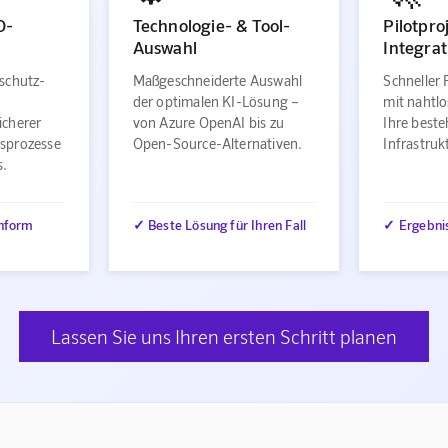
O-
Technologie- & Tool-
Pilotpro
Auswahl
Integrat
schutz-
Maßgeschneiderte Auswahl
Schneller 
der optimalen KI-Lösung –
mit nahtlo
icherer
von Azure OpenAI bis zu
Ihre best
sprozesse
Open-Source-Alternativen.
Infrastru
s.
nform
✓ Beste Lösung für Ihren Fall
✓ Ergebni
Lassen Sie uns Ihren ersten Schritt planen