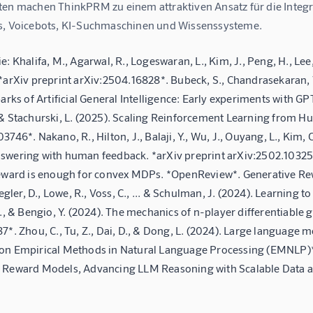
ten machen ThinkPRM zu einem attraktiven Ansatz für die Integ
s, Voicebots, KI-Suchmaschinen und Wissenssysteme.
e: Khalifa, M., Agarwal, R., Logeswaran, L., Kim, J., Peng, H., L
*arXiv preprint arXiv:2504.16828*. Bubeck, S., Chandrasekaran, V.,
parks of Artificial General Intelligence: Early experiments with GP
& Stachurski, L. (2025). Scaling Reinforcement Learning from Hu
3746*. Nakano, R., Hilton, J., Balaji, Y., Wu, J., Ouyang, L., Kim
wering with human feedback. *arXiv preprint arXiv:2502.10325*. U
Reward is enough for convex MDPs. *OpenReview*. Generative R
Ziegler, D., Lowe, R., Voss, C., ... & Schulman, J. (2024). Learn
S., & Bengio, Y. (2024). The mechanics of n-player differentiabl
7*. Zhou, C., Tu, Z., Dai, D., & Dong, L. (2024). Large language
on Empirical Methods in Natural Language Processing (EMNLP)*,
 Reward Models, Advancing LLM Reasoning with Scalable Data a