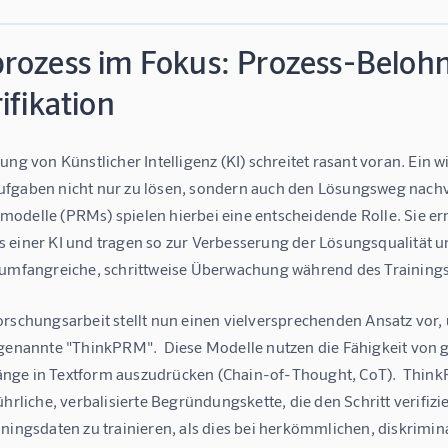
rozess im Fokus: Prozess-Belohn
ifikation
ung von Künstlicher Intelligenz (KI) schreitet rasant voran. Ein w
fgaben nicht nur zu lösen, sondern auch den Lösungsweg nachvoll
odelle (PRMs) spielen hierbei eine entscheidende Rolle. Sie er
 einer KI und tragen so zur Verbesserung der Lösungsqualität un
 umfangreiche, schrittweise Überwachung während des Trainings, 
rschungsarbeit stellt nun einen vielversprechenden Ansatz vor, 
ogenannte "ThinkPRM".  Diese Modelle nutzen die Fähigkeit von
ge in Textform auszudrücken (Chain-of-Thought, CoT).  ThinkPR
ührliche, verbalisierte Begründungskette, die den Schritt verifizi
ningsdaten zu trainieren, als dies bei herkömmlichen, diskrimina