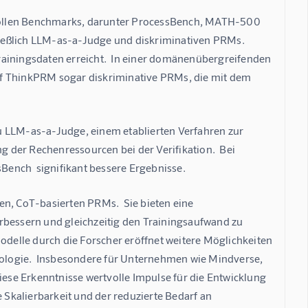
vollen Benchmarks, darunter ProcessBench, MATH-500 
hließlich LLM-as-a-Judge und diskriminativen PRMs.  
rainingsdaten erreicht.  In einer domänenübergreifenden 
 ThinkPRM sogar diskriminative PRMs, die mit dem 
 zu LLM-as-a-Judge, einem etablierten Verfahren zur 
der Rechenressourcen bei der Verifikation.  Bei 
ench  signifikant bessere Ergebnisse.
en, CoT-basierten PRMs.  Sie bieten eine 
rbessern und gleichzeitig den Trainingsaufwand zu 
odelle durch die Forscher eröffnet weitere Möglichkeiten 
ologie.  Insbesondere für Unternehmen wie Mindverse, 
iese Erkenntnisse wertvolle Impulse für die Entwicklung  
 Skalierbarkeit und der reduzierte Bedarf an 