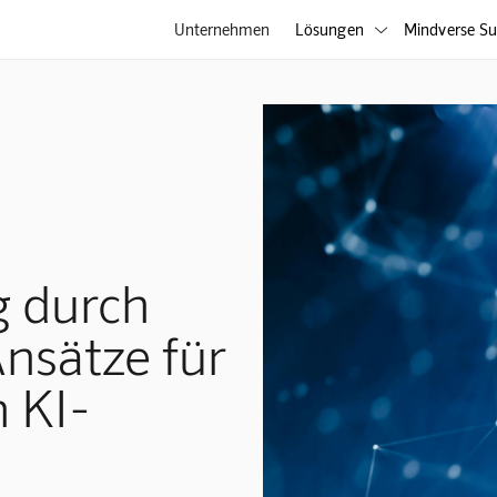
Unternehmen
Lösungen
Mindverse Su

g durch
nsätze für
n KI-