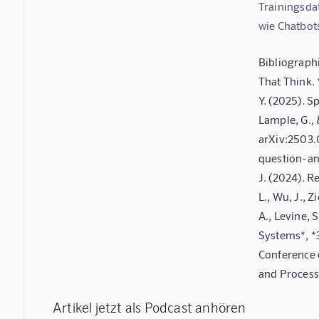
Trainingsda
wie Chatbot
Bibliographi
That Think. 
Y. (2025). S
Lample, G., 
arXiv:2503.0
question-ans
J. (2024). 
L., Wu, J., 
A., Levine, 
Systems*, *3
Conference 
and Process
Artikel jetzt als Podcast anhören