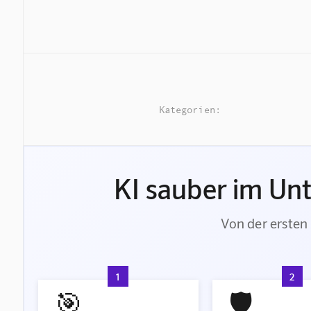
Kategorien:
KI sauber im Un
Von der ersten 
1
2
🎯
🛡️