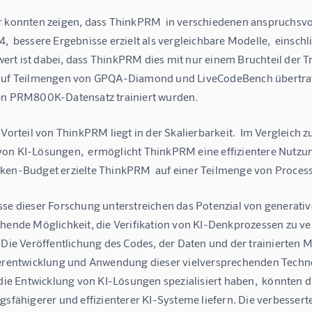
r konnten zeigen, dass ThinkPRM  in verschiedenen anspruchs
,  bessere Ergebnisse erzielt als vergleichbare Modelle,  einsc
rt ist dabei, dass ThinkPRM dies mit nur einem Bruchteil der T
auf Teilmengen von GPQA-Diamond und LiveCodeBench übertraf
en PRM800K-Datensatz trainiert wurden.
 Vorteil von ThinkPRM liegt in der Skalierbarkeit.  Im Vergleich
on KI-Lösungen,  ermöglicht ThinkPRM eine effizientere Nutzung 
ken-Budget erzielte ThinkPRM  auf einer Teilmenge von ProcessB
sse dieser Forschung unterstreichen das Potenzial von generativ
chende Möglichkeit, die Verifikation von KI-Denkprozessen zu ve
 Die Veröffentlichung des Codes, der Daten und der trainierten M
terentwicklung und Anwendung dieser vielversprechenden Techn
 die Entwicklung von KI-Lösungen spezialisiert haben,  könnten d
gsfähigerer und effizienterer KI-Systeme liefern. Die verbesserte