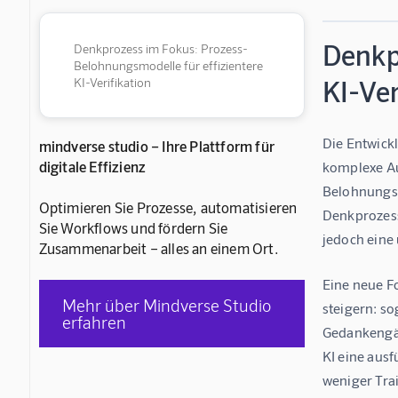
Denkp
Denkprozess im Fokus: Prozess-
Belohnungsmodelle für effizientere
KI-Ver
KI-Verifikation
Die Entwickl
mindverse studio – Ihre Plattform für
digitale Effizienz
komplexe Au
Belohnungsm
Optimieren Sie Prozesse, automatisieren
Denkprozess
Sie Workflows und fördern Sie
jedoch eine
Zusammenarbeit – alles an einem Ort.
Eine neue Fo
Mehr über Mindverse Studio
steigern: s
erfahren
Gedankengän
KI eine ausf
weniger Trai