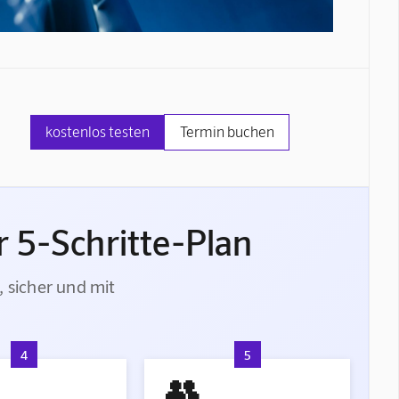
kostenlos testen
Termin buchen
 5-Schritte-Plan
, sicher und mit
4
5
👥