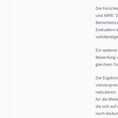
Die Forsche
und AIME '24
Bemerkenswe
Evaluation 
vollständig
Ein weiterer
Bewertung v
gleichem To
Die Ergebni
vielverspre
reduzieren. 
für die Wei
die sich auf
noch leistun