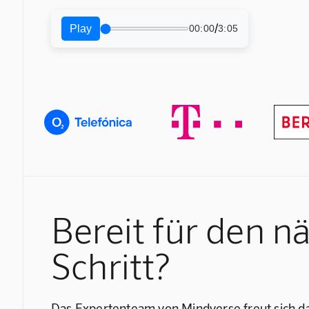
/
Play
00:00
3:05
Bereit für den n
Schritt?
Das Expertenteam von Mindverse freut sich da