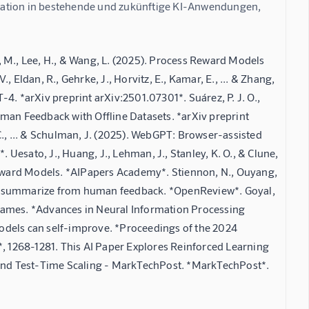
ration in bestehende und zukünftige KI-Anwendungen, 
ee, M., Lee, H., & Wang, L. (2025). Process Reward Models
 Eldan, R., Gehrke, J., Horvitz, E., Kamar, E., ... & Zhang,
T-4. *arXiv preprint arXiv:2501.07301*. Suárez, P. J. O.,
man Feedback with Offline Datasets. *arXiv preprint
, C., ... & Schulman, J. (2025). WebGPT: Browser-assisted
esato, J., Huang, J., Lehman, J., Stanley, K. O., & Clune,
eward Models. *AIPapers Academy*. Stiennon, N., Ouyang,
ing to summarize from human feedback. *OpenReview*. Goyal,
e games. *Advances in Neural Information Processing
 models can self-improve. *Proceedings of the 2024
 1268-1281. This AI Paper Explores Reinforced Learning
nd Test-Time Scaling - MarkTechPost. *MarkTechPost*.