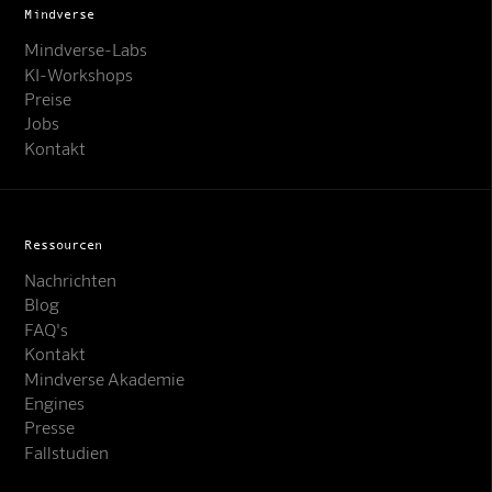
Mindverse
Mindverse-Labs
KI-Workshops
Preise
Jobs
Kontakt
Ressourcen
Nachrichten
Blog
FAQ's
Kontakt
Mindverse Support
Mindverse Akademie
Online · KI-Assistent
Engines
Presse
Fallstudien