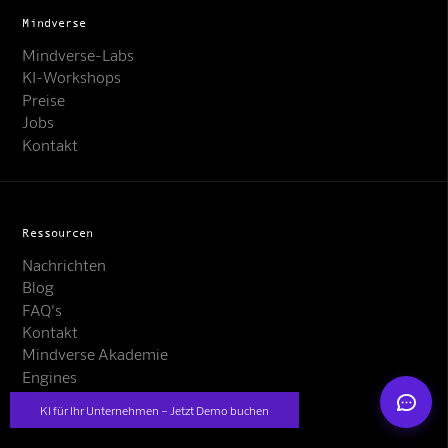
Mindverse
Mindverse-Labs
KI-Workshops
Preise
Jobs
Kontakt
Mindverse Support
Online · KI-Assistent
Ressourcen
Nachrichten
Blog
FAQ's
Mindverse
Kontakt
Mindverse Akademie
Engines
Presse
KI für Ihr Unternehmen – Jetzt Demo buchen
Fallstudien