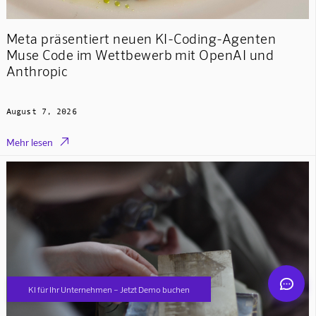
Meta präsentiert neuen KI-Coding-Agenten
Muse Code im Wettbewerb mit OpenAI und
Anthropic
August 7, 2026
Mindverse Support
Online · KI-Assistent

Mehr lesen
Mindverse
KI für Ihr Unternehmen – Jetzt Demo buchen