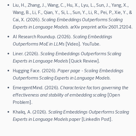
Liu, H., Zhang, J., Wang, C., Hu, X., Lyu, L., Sun, J., Yang, X.,
Wang, B., Li, F., Qian, Y., Si, L., Sun, Y., Li, R., Pei, P., Xie, Y., &
Cai, X. (2026).
Scaling Embeddings Outperforms Scaling
Experts in Language Models
. arXiv preprint arXiv:2601.21204.
AI Research Roundup. (2026).
Scaling Embeddings
Outperforms MoE in LLMs
[Video]. YouTube.
Liner. (2026).
Scaling Embeddings Outperforms Scaling
Experts in Language Models
[Quick Review].
Hugging Face. (2026).
Paper page - Scaling Embeddings
Outperforms Scaling Experts in Language Models
.
EmergentMind. (2026).
Characterize factors governing the
effectiveness and stability of embedding scaling
[Open
Problem].
Khaliq, A. (2026).
Scaling Embeddings Outperforms Scaling
Experts in Language Models paper
[LinkedIn Post].