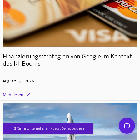
Mindverse Support
Finanzierungsstrategien von Google im Kontext
Online · KI-Assistent
des KI-Booms
August 6, 2026

Mehr lesen
Mindverse
KI für Ihr Unternehmen – Jetzt Demo buchen