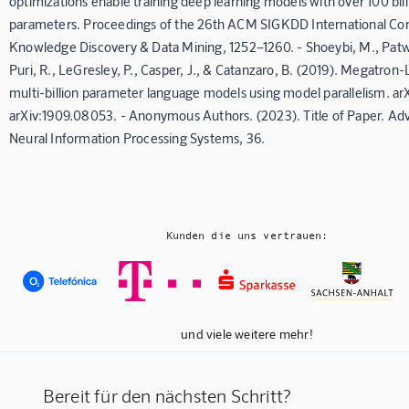
optimizations enable training deep learning models with over 100 bill
parameters. Proceedings of the 26th ACM SIGKDD International Co
Knowledge Discovery & Data Mining, 1252–1260. - Shoeybi, M., Patw
Puri, R., LeGresley, P., Casper, J., & Catanzaro, B. (2019). Megatron-
multi-billion parameter language models using model parallelism. arX
arXiv:1909.08053. - Anonymous Authors. (2023). Title of Paper. Ad
Neural Information Processing Systems, 36.
Kunden die uns vertrauen:
und viele weitere mehr!
Bereit für den nächsten Schritt?