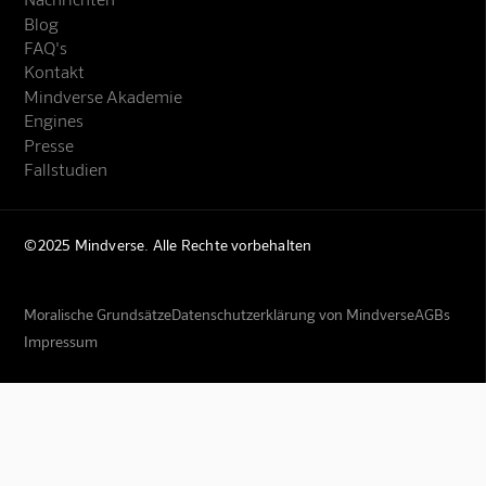
Blog
FAQ's
Kontakt
Mindverse Akademie
Engines
Presse
Fallstudien
©2025 Mindverse. Alle Rechte vorbehalten
Moralische Grundsätze
Datenschutzerklärung von Mindverse
AGBs
Impressum