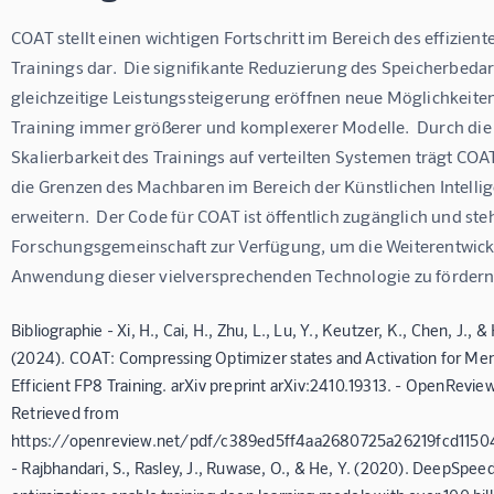
COAT stellt einen wichtigen Fortschritt im Bereich des effizient
Trainings dar.  Die signifikante Reduzierung des Speicherbedar
gleichzeitige Leistungssteigerung eröffnen neue Möglichkeiten
Training immer größerer und komplexerer Modelle.  Durch die
Skalierbarkeit des Trainings auf verteilten Systemen trägt COAT
die Grenzen des Machbaren im Bereich der Künstlichen Intellig
erweitern.  Der Code für COAT ist öffentlich zugänglich und steh
Forschungsgemeinschaft zur Verfügung, um die Weiterentwick
Anwendung dieser vielversprechenden Technologie zu fördern
Bibliographie - Xi, H., Cai, H., Zhu, L., Lu, Y., Keutzer, K., Chen, J., &
(2024). COAT: Compressing Optimizer states and Activation for M
Efficient FP8 Training. arXiv preprint arXiv:2410.19313. - OpenReview.
Retrieved from
https://openreview.net/pdf/c389ed5ff4aa2680725a26219fcd1150
- Rajbhandari, S., Rasley, J., Ruwase, O., & He, Y. (2020). DeepSpee