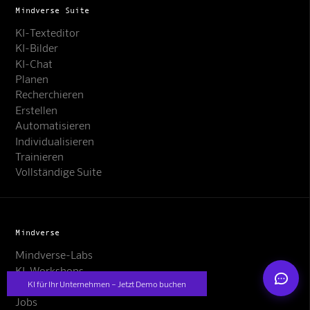
Mindverse Suite
KI-Texteditor
KI-Bilder
KI-Chat
Planen
Recherchieren
Erstellen
Mindverse Support
Automatisieren
Online · KI-Assistent
Individualisieren
Trainieren
Vollständige Suite
Mindverse
Mindverse
Mindverse-Labs
KI-Workshops
KI für Ihr Unternehmen – Jetzt Demo buchen
Preise
Jobs