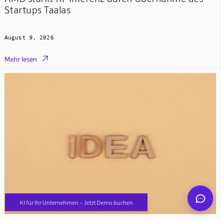
Startups Taalas
August 9, 2026

Mehr lesen
Mindverse Support
Online · KI-Assistent
Mindverse
KI für Ihr Unternehmen – Jetzt Demo buchen