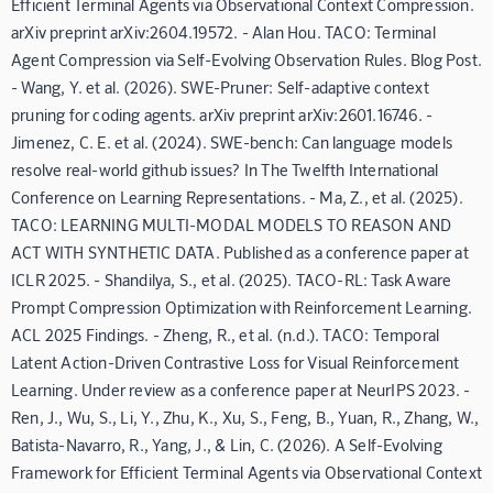
Efficient Terminal Agents via Observational Context Compression.
arXiv preprint arXiv:2604.19572. - Alan Hou. TACO: Terminal
Agent Compression via Self-Evolving Observation Rules. Blog Post.
- Wang, Y. et al. (2026). SWE-Pruner: Self-adaptive context
pruning for coding agents. arXiv preprint arXiv:2601.16746. -
Jimenez, C. E. et al. (2024). SWE-bench: Can language models
resolve real-world github issues? In The Twelfth International
Conference on Learning Representations. - Ma, Z., et al. (2025).
TACO: LEARNING MULTI-MODAL MODELS TO REASON AND
ACT WITH SYNTHETIC DATA. Published as a conference paper at
ICLR 2025. - Shandilya, S., et al. (2025). TACO-RL: Task Aware
Prompt Compression Optimization with Reinforcement Learning.
ACL 2025 Findings. - Zheng, R., et al. (n.d.). TACO: Temporal
Latent Action-Driven Contrastive Loss for Visual Reinforcement
Learning. Under review as a conference paper at NeurIPS 2023. -
Ren, J., Wu, S., Li, Y., Zhu, K., Xu, S., Feng, B., Yuan, R., Zhang, W.,
Batista-Navarro, R., Yang, J., & Lin, C. (2026). A Self-Evolving
Framework for Efficient Terminal Agents via Observational Context