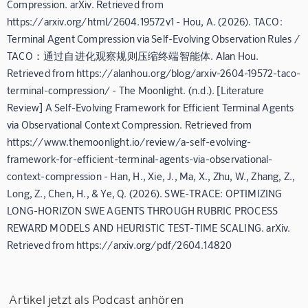
Compression. arXiv. Retrieved from
https://arxiv.org/html/2604.19572v1 - Hou, A. (2026). TACO:
Terminal Agent Compression via Self-Evolving Observation Rules /
TACO：通过自进化观察规则压缩终端智能体. Alan Hou.
Retrieved from https://alanhou.org/blog/arxiv-2604-19572-taco-
terminal-compression/ - The Moonlight. (n.d.). [Literature
Review] A Self-Evolving Framework for Efficient Terminal Agents
via Observational Context Compression. Retrieved from
https://www.themoonlight.io/review/a-self-evolving-
framework-for-efficient-terminal-agents-via-observational-
context-compression - Han, H., Xie, J., Ma, X., Zhu, W., Zhang, Z.,
Long, Z., Chen, H., & Ye, Q. (2026). SWE-TRACE: OPTIMIZING
LONG-HORIZON SWE AGENTS THROUGH RUBRIC PROCESS
REWARD MODELS AND HEURISTIC TEST-TIME SCALING. arXiv.
Retrieved from https://arxiv.org/pdf/2604.14820
Artikel jetzt als Podcast anhören