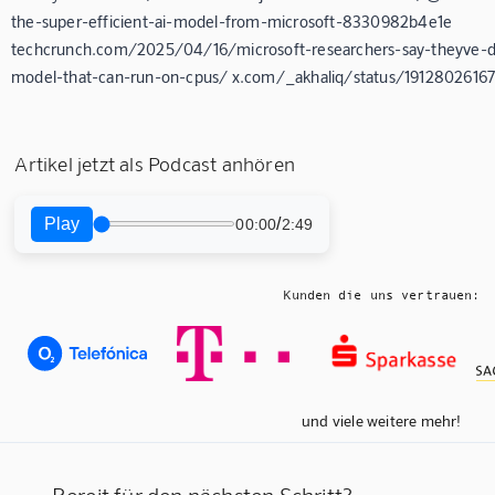
the-super-efficient-ai-model-from-microsoft-8330982b4e1e
techcrunch.com/2025/04/16/microsoft-researchers-say-theyve-de
model-that-can-run-on-cpus/ x.com/_akhaliq/status/19128026167
Artikel jetzt als Podcast anhören
Play
/
00:00
2:49
Kunden die uns vertrauen:
und viele weitere mehr!
Bereit für den nächsten Schritt?