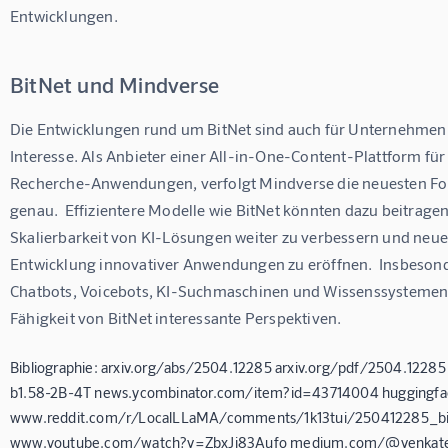
Entwicklungen.
BitNet und Mindverse
Die Entwicklungen rund um BitNet sind auch für Unternehmen
Interesse. Als Anbieter einer All-in-One-Content-Plattform für 
Recherche-Anwendungen, verfolgt Mindverse die neuesten Forts
genau.  Effizientere Modelle wie BitNet könnten dazu beitrage
Skalierbarkeit von KI-Lösungen weiter zu verbessern und neue 
Entwicklung innovativer Anwendungen zu eröffnen.  Insbesond
Chatbots, Voicebots, KI-Suchmaschinen und Wissenssystemen 
Fähigkeit von BitNet interessante Perspektiven.
Bibliographie: arxiv.org/abs/2504.12285 arxiv.org/pdf/2504.12285
b1.58-2B-4T news.ycombinator.com/item?id=43714004 huggingf
www.reddit.com/r/LocalLLaMA/comments/1k13tui/250412285_bit
www.youtube.com/watch?v=ZbxJj83Aufo medium.com/@venkates