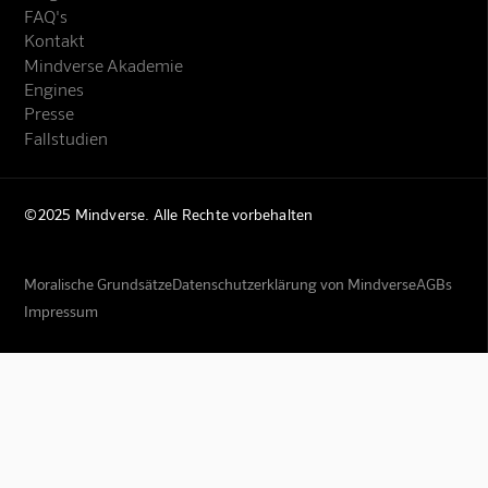
FAQ's
Kontakt
Mindverse Akademie
Engines
Presse
Fallstudien
©2025 Mindverse. Alle Rechte vorbehalten
Moralische Grundsätze
Datenschutzerklärung von Mindverse
AGBs
Impressum