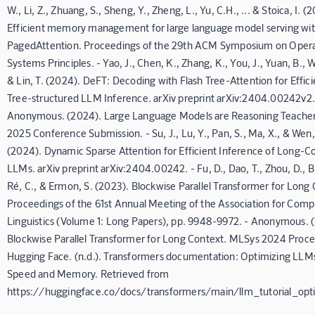
W., Li, Z., Zhuang, S., Sheng, Y., Zheng, L., Yu, C.H., ... & Stoica, I. (
Efficient memory management for large language model serving wi
PagedAttention. Proceedings of the 29th ACM Symposium on Opera
Systems Principles. - Yao, J., Chen, K., Zhang, K., You, J., Yuan, B., 
& Lin, T. (2024). DeFT: Decoding with Flash Tree-Attention for Effici
Tree-structured LLM Inference. arXiv preprint arXiv:2404.00242v2.
Anonymous. (2024). Large Language Models are Reasoning Teacher
2025 Conference Submission. - Su, J., Lu, Y., Pan, S., Ma, X., & Wen,
(2024). Dynamic Sparse Attention for Efficient Inference of Long-C
LLMs. arXiv preprint arXiv:2404.00242. - Fu, D., Dao, T., Zhou, D., B
Ré, C., & Ermon, S. (2023). Blockwise Parallel Transformer for Long 
Proceedings of the 61st Annual Meeting of the Association for Comp
Linguistics (Volume 1: Long Papers), pp. 9948-9972. - Anonymous. 
Blockwise Parallel Transformer for Long Context. MLSys 2024 Proce
Hugging Face. (n.d.). Transformers documentation: Optimizing LLMs
Speed and Memory. Retrieved from
https://huggingface.co/docs/transformers/main/llm_tutorial_opt