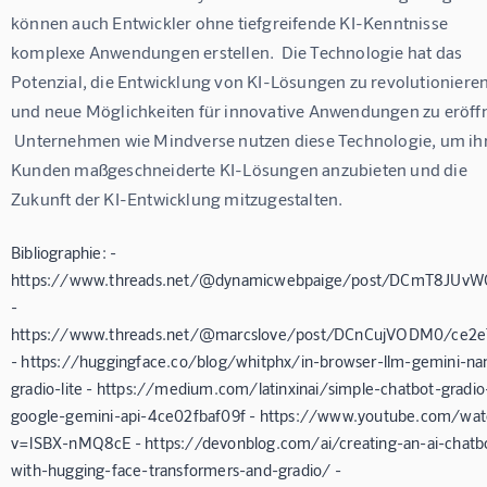
können auch Entwickler ohne tiefgreifende KI-Kenntnisse 
komplexe Anwendungen erstellen.  Die Technologie hat das 
Potenzial, die Entwicklung von KI-Lösungen zu revolutionieren
und neue Möglichkeiten für innovative Anwendungen zu eröffn
 Unternehmen wie Mindverse nutzen diese Technologie, um ih
Kunden maßgeschneiderte KI-Lösungen anzubieten und die 
Zukunft der KI-Entwicklung mitzugestalten.
Bibliographie: -
https://www.threads.net/@dynamicwebpaige/post/DCmT8JUv
-
https://www.threads.net/@marcslove/post/DCnCujVODM0/ce2e
- https://huggingface.co/blog/whitphx/in-browser-llm-gemini-na
gradio-lite - https://medium.com/latinxinai/simple-chatbot-gradio
google-gemini-api-4ce02fbaf09f - https://www.youtube.com/wat
v=lSBX-nMQ8cE - https://devonblog.com/ai/creating-an-ai-chatb
with-hugging-face-transformers-and-gradio/ -