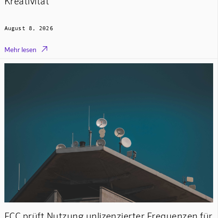
Kreativität
August 8, 2026

Mehr lesen
FCC prüft Nutzung unlizenzierter Frequenzen für