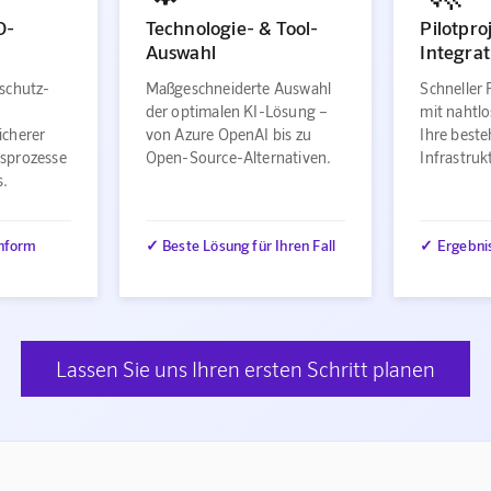
O-
Technologie- & Tool-
Pilotpro
Auswahl
Integrat
schutz-
Maßgeschneiderte Auswahl
Schneller 
der optimalen KI-Lösung –
mit nahtlo
icherer
von Azure OpenAI bis zu
Ihre best
sprozesse
Open-Source-Alternativen.
Infrastru
s.
nform
✓ Beste Lösung für Ihren Fall
✓ Ergebni
Lassen Sie uns Ihren ersten Schritt planen