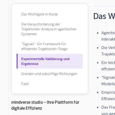
Das Wi
Das Wichtigste in Kürze
Die Herausforderung der
Trajektorien-Analyse in agentischen
Agenti
Systemen
Interak
"Signals": Ein Framework für
Die Ver
effizientes Trajektorien-Triage
Trajekt
Experimentelle Validierung und
Ein lei
Ergebnisse
effizien
Grenzen und zukünftige Richtungen
"Signal
Modella
Fazit
Empiris
Effizie
mindverse studio – Ihre Plattform für
Das Fra
digitale Effizienz
von ag