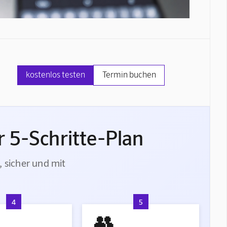
kostenlos testen
Termin buchen
 5-Schritte-Plan
, sicher und mit
4
5
👥