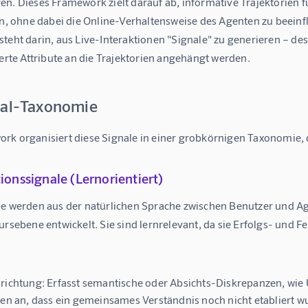
en. Dieses Framework zielt darauf ab, informative Trajektorien 
en, ohne dabei die Online-Verhaltensweise des Agenten zu beeinf
steht darin, aus Live-Interaktionen "Signale" zu generieren – de
ierte Attribute an die Trajektorien angehängt werden.
nal-Taxonomie
rk organisiert diese Signale in einer grobkörnigen Taxonomie, 
tionssignale (Lernorientiert)
le werden aus der natürlichen Sprache zwischen Benutzer und Agen
ursebene entwickelt. Sie sind lernrelevant, da sie Erfolgs- und F
richtung:
Erfasst semantische oder Absichts-Diskrepanzen, wie
gen an, dass ein gemeinsames Verständnis noch nicht etabliert w