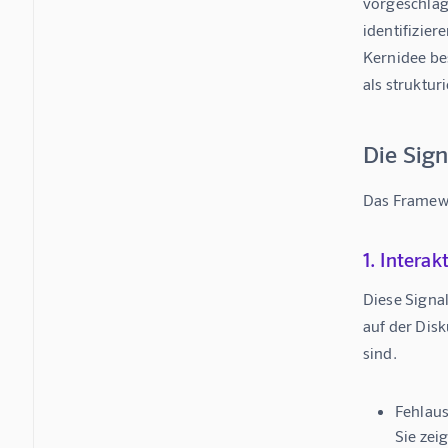
vorgeschlag
identifizier
Kernidee be
als struktur
Die Sig
Das Framewo
1. Interak
Diese Signa
auf der Disk
sind.
Fehlaus
Sie zei