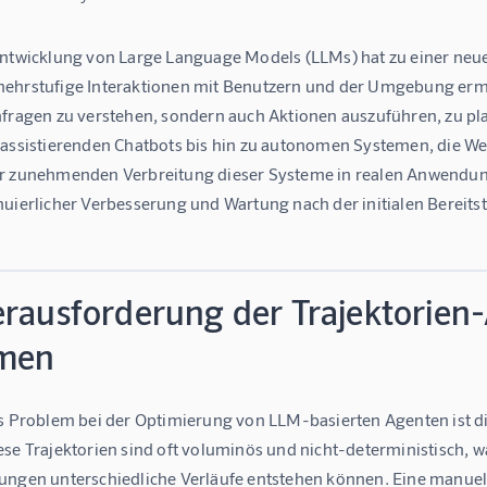
Entwicklung von Large Language Models (LLMs) hat zu einer neu
ehrstufige Interaktionen mit Benutzern und der Umgebung ermög
nfragen zu verstehen, sondern auch Aktionen auszuführen, zu pla
 assistierenden Chatbots bis hin zu autonomen Systemen, die 
r zunehmenden Verbreitung dieser Systeme in realen Anwendun
uierlicher Verbesserung und Wartung nach der initialen Bereitst
erausforderung der Trajektorien-
men
s Problem bei der Optimierung von LLM-basierten Agenten ist die
se Trajektorien sind oft voluminös und nicht-deterministisch, wa
ungen unterschiedliche Verläufe entstehen können. Eine manuell