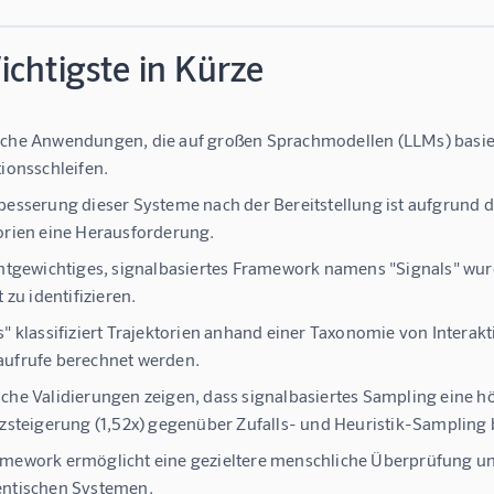
chtigste in Kürze
sche Anwendungen, die auf großen Sprachmodellen (LLMs) basi
tionsschleifen.
besserung dieser Systeme nach der Bereitstellung ist aufgrund
orien eine Herausforderung.
chtgewichtiges, signalbasiertes Framework namens "Signals" wurd
t zu identifizieren.
s" klassifiziert Trajektorien anhand einer Taxonomie von Intera
ufrufe berechnet werden.
che Validierungen zeigen, dass signalbasiertes Sampling eine hö
nzsteigerung (1,52x) gegenüber Zufalls- und Heuristik-Sampling b
mework ermöglicht eine gezieltere menschliche Überprüfung u
entischen Systemen.