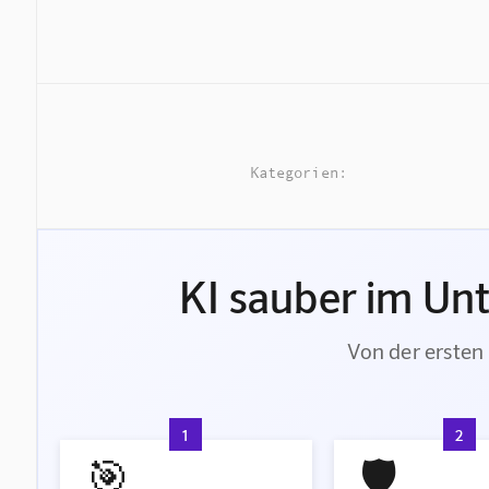
Kategorien:
KI sauber im Un
Von der ersten 
1
2
🎯
🛡️