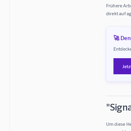
Frühere Arbe
direkt auf 
🚀 Denk
Entdecke
Jetz
"Signa
Um diese He