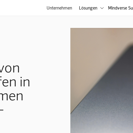
Unternehmen
Lösungen
Mindverse Su

 von
fen in
emen
-