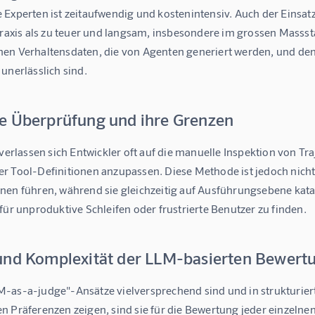
Experten ist zeitaufwendig und kostenintensiv. Auch der Einsatz
Praxis als zu teuer und langsam, insbesondere im grossen Masssta
en Verhaltensdaten, die von Agenten generiert werden, und den
unerlässlich sind.
e Überprüfung und ihre Grenzen
 verlassen sich Entwickler oft auf die manuelle Inspektion von Tr
r Tool-Definitionen anzupassen. Diese Methode ist jedoch nicht 
nen führen, während sie gleichzeitig auf Ausführungsebene katas
für unproduktive Schleifen oder frustrierte Benutzer zu finden.
und Komplexität der LLM-basierten Bewert
-as-a-judge"-Ansätze vielversprechend sind und in strukturie
 Präferenzen zeigen, sind sie für die Bewertung jeder einzelnen