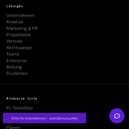
Lösungen
Unternehmen
Kreative
Marketing & PR
Projektleiter
Vertrieb
Rechtswesen
Mindverse Support
Online · KI-Assistent
Teams
Enterprise
Bildung
Studenten
Mindverse
Mindverse Suite
KI-Texteditor
KI-Bilder
KI für Ihr Unternehmen – Jetzt Demo buchen
KI-Chat
Planen