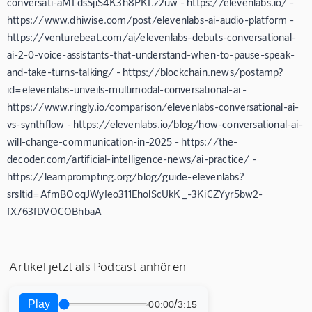
conversati-aMLdsSjiS4K3h8PKI.z2uw - https://elevenlabs.io/ -
https://www.dhiwise.com/post/elevenlabs-ai-audio-platform -
https://venturebeat.com/ai/elevenlabs-debuts-conversational-
ai-2-0-voice-assistants-that-understand-when-to-pause-speak-
and-take-turns-talking/ - https://blockchain.news/postamp?
id=elevenlabs-unveils-multimodal-conversational-ai -
https://www.ringly.io/comparison/elevenlabs-conversational-ai-
vs-synthflow - https://elevenlabs.io/blog/how-conversational-ai-
will-change-communication-in-2025 - https://the-
decoder.com/artificial-intelligence-news/ai-practice/ -
https://learnprompting.org/blog/guide-elevenlabs?
srsltid=AfmBOoqJWyIeo311EholScUkK_-3KiCZYyr5bw2-
fX763fDVOCOBhbaA
Artikel jetzt als Podcast anhören
Play
/
00:00
3:15