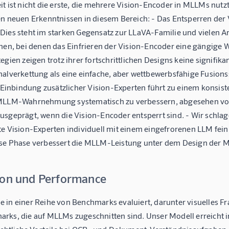
it ist nicht die erste, die mehrere Vision-Encoder in MLLMs nut
en neuen Erkenntnissen in diesem Bereich: - Das Entsperren de
Dies steht im starken Gegensatz zur LLaVA-Familie und vielen A
hen, bei denen das Einfrieren der Vision-Encoder eine gängige W
egien zeigen trotz ihrer fortschrittlichen Designs keine signifikan
alverkettung als eine einfache, aber wettbewerbsfähige Fusionss
ie Einbindung zusätzlicher Vision-Experten führt zu einem konsi
MLLM-Wahrnehmung systematisch zu verbessern, abgesehen vom 
usgeprägt, wenn die Vision-Encoder entsperrt sind. - Wir schlag
te Vision-Experten individuell mit einem eingefrorenen LLM fei
se Phase verbessert die MLLM-Leistung unter dem Design der M
ion und Performance
 in einer Reihe von Benchmarks evaluiert, darunter visuelle
rks, die auf MLLMs zugeschnitten sind. Unser Modell erreicht 