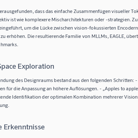
erausgefunden, dass das einfache Zusammenfügen visueller To
ektiv ist wie komplexere Mischarchitekturen oder -strategien. Zu
eingeführt, um die Lücke zwischen vision-fokussierten Encode
 zu erhöhen. Die resultierende Familie von MLLMs, EAGLE, über
hmarks.
Space Exploration
ndung des Designraums bestand aus den folgenden Schritten: 
en für die Anpassung an höhere Auflösungen. - „Apples to appl
itende Identifikation der optimalen Kombination mehrerer Visio
ung.
e Erkenntnisse