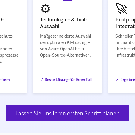
⚙️
🚀
O-
Technologie- & Tool-
Pilotpro
Auswahl
Integrat
schutz-
Maßgeschneiderte Auswahl
Schneller 
der optimalen KI-Lösung –
mit nahtlo
icherer
von Azure OpenAI bis zu
Ihre best
sprozesse
Open-Source-Alternativen.
Infrastru
s.
nform
✓ Beste Lösung für Ihren Fall
✓ Ergebni
Lassen Sie uns Ihren ersten Schritt planen