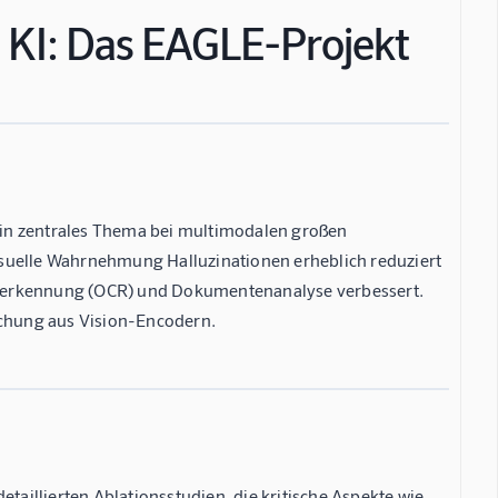
e KI: Das EAGLE-Projekt
 ein zentrales Thema bei multimodalen großen
isuelle Wahrnehmung Halluzinationen erheblich reduziert
enerkennung (OCR) und Dokumentenanalyse verbessert.
schung aus Vision-Encodern.
etaillierten Ablationsstudien, die kritische Aspekte wie