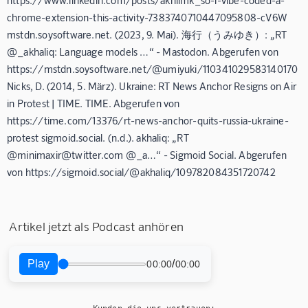
https://www.linkedin.com/posts/akhilmk_so-i-vibe-coded-a-
chrome-extension-this-activity-7383740710447095808-cV6W
mstdn.soysoftware.net. (2023, 9. Mai). 海行（うみゆき）: „RT
@_akhaliq: Language models …“ - Mastodon. Abgerufen von
https://mstdn.soysoftware.net/@umiyuki/110341029583140170
Nicks, D. (2014, 5. März). Ukraine: RT News Anchor Resigns on Air
in Protest | TIME. TIME. Abgerufen von
https://time.com/13376/rt-news-anchor-quits-russia-ukraine-
protest sigmoid.social. (n.d.). akhaliq: „RT
@minimaxir@twitter.com @_a…“ - Sigmoid Social. Abgerufen
von https://sigmoid.social/@akhaliq/109782084351720742
Artikel jetzt als Podcast anhören
Play
/
00:00
00:00