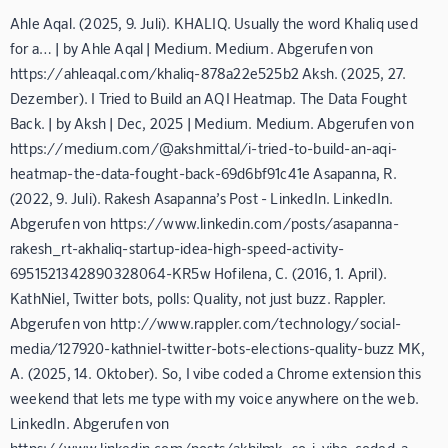
Ahle Aqal. (2025, 9. Juli). KHALIQ. Usually the word Khaliq used
for a… | by Ahle Aqal | Medium. Medium. Abgerufen von
https://ahleaqal.com/khaliq-878a22e525b2 Aksh. (2025, 27.
Dezember). I Tried to Build an AQI Heatmap. The Data Fought
Back. | by Aksh | Dec, 2025 | Medium. Medium. Abgerufen von
https://medium.com/@akshmittal/i-tried-to-build-an-aqi-
heatmap-the-data-fought-back-69d6bf91c41e Asapanna, R.
(2022, 9. Juli). Rakesh ‎Asapanna’s Post - LinkedIn. LinkedIn.
Abgerufen von https://www.linkedin.com/posts/asapanna-
rakesh_rt-akhaliq-startup-idea-high-speed-activity-
6951521342890328064-KR5w Hofilena, C. (2016, 1. April).
KathNiel, Twitter bots, polls: Quality, not just buzz. Rappler.
Abgerufen von http://www.rappler.com/technology/social-
media/127920-kathniel-twitter-bots-elections-quality-buzz MK,
A. (2025, 14. Oktober). So, I vibe coded a Chrome extension this
weekend that lets me type with my voice anywhere on the web.
LinkedIn. Abgerufen von