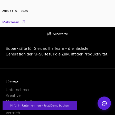
August 6, 2026

Mehr lesen
Mindverse Support
Online · KI-Assistent
Superkräfte für Sie und Ihr Team – die nächste
Generation der KI-Suite für die Zukunft der Produktivität.
Lösungen
Mindverse
Unternehmen
Kreative
Marketing & PR
KI für Ihr Unternehmen – Jetzt Demo buchen
Projektleiter
Vertrieb