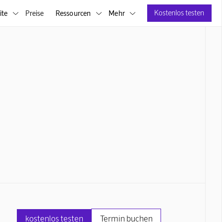
Kostenlos testen
ite
Preise
Ressourcen
Mehr



kostenlos testen
Termin buchen