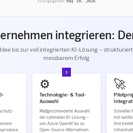
Freigegeben:
May 30, 2026
ternehmen integrieren: Der
Idee bis zur voll integrierten KI-Lösung – strukturiert
messbarem Erfolg
3
⚙️
🚀
O-
Technologie- & Tool-
Pilotpro
Auswahl
Integrat
schutz-
Maßgeschneiderte Auswahl
Schneller 
der optimalen KI-Lösung –
mit nahtlo
icherer
von Azure OpenAI bis zu
Ihre best
sprozesse
Open-Source-Alternativen.
Infrastru