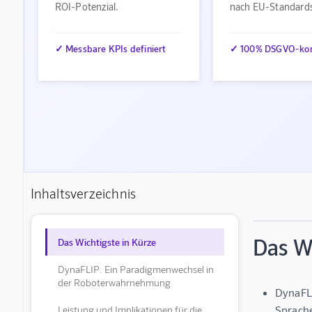
ROI-Potenzial.
nach EU-Standard
✓ Messbare KPIs definiert
✓ 100% DSGVO-ko
Inhaltsverzeichnis
Das Wi
Das Wichtigste in Kürze
DynaFLIP: Ein Paradigmenwechsel in
der Roboterwahrnehmung
DynaFLI
Sprache
Leistung und Implikationen für die