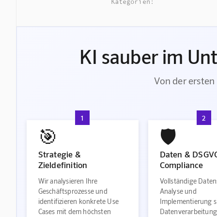
Kategorien:
KI sauber im Un
Von der ersten 
1
2
🎯
🛡️
Strategie &
Daten & DSGV
Zieldefinition
Compliance
Wir analysieren Ihre
Vollständige Daten
Geschäftsprozesse und
Analyse und
identifizieren konkrete Use
Implementierung s
Cases mit dem höchsten
Datenverarbeitung