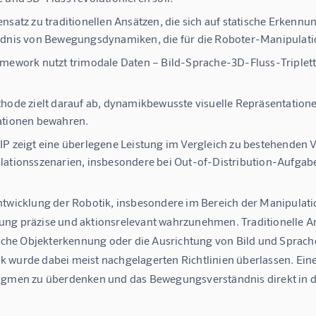
nsatz zu traditionellen Ansätzen, die sich auf statische Erkennu
dnis von Bewegungsdynamiken, die für die Roboter-Manipulati
mework nutzt trimodale Daten – Bild-Sprache-3D-Fluss-Tripletts
hode zielt darauf ab, dynamikbewusste visuelle Repräsentationen
ationen bewahren.
P zeigt eine überlegene Leistung im Vergleich zu bestehenden 
ationsszenarien, insbesondere bei Out-of-Distribution-Aufgab
ntwicklung der Robotik, insbesondere im Bereich der Manipulati
g präzise und aktionsrelevant wahrzunehmen. Traditionelle Ansät
tische Objekterkennung oder die Ausrichtung von Bild und Sprac
 wurde dabei meist nachgelagerten Richtlinien überlassen. Eine
igmen zu überdenken und das Bewegungsverständnis direkt in 