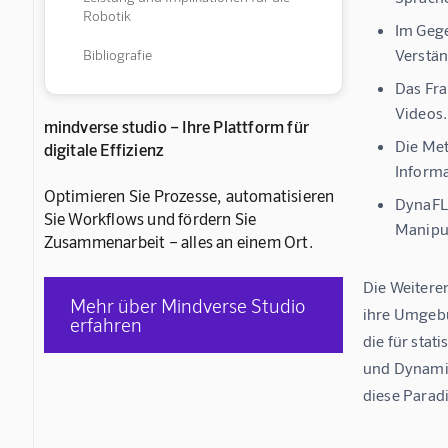
Robotik
Im Gege
Verstän
Bibliografie
Das Fra
Videos.
mindverse studio – Ihre Plattform für
Die Met
digitale Effizienz
Inform
Optimieren Sie Prozesse, automatisieren
DynaFLI
Sie Workflows und fördern Sie
Manipul
Zusammenarbeit – alles an einem Ort.
Die Weitere
Mehr über Mindverse Studio
ihre Umgebun
erfahren
die für sta
und Dynamik
diese Parad