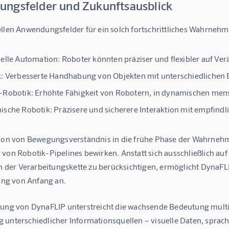
ngsfelder und Zukunftsausblick
ellen Anwendungsfelder für ein solch fortschrittliches Wahrnehm
ielle Automation:
Roboter könnten präziser und flexibler auf Ve
:
Verbesserte Handhabung von Objekten mit unterschiedlichen 
-Robotik:
Erhöhte Fähigkeit von Robotern, in dynamischen men
ische Robotik:
Präzisere und sicherere Interaktion mit empfind
tion von Bewegungsverständnis in die frühe Phase der Wahrneh
 von Robotik-Pipelines bewirken. Anstatt sich ausschließlich a
in der Verarbeitungskette zu berücksichtigen, ermöglicht DynaFLI
g von Anfang an.
lung von DynaFLIP unterstreicht die wachsende Bedeutung multim
 unterschiedlicher Informationsquellen – visuelle Daten, sprac