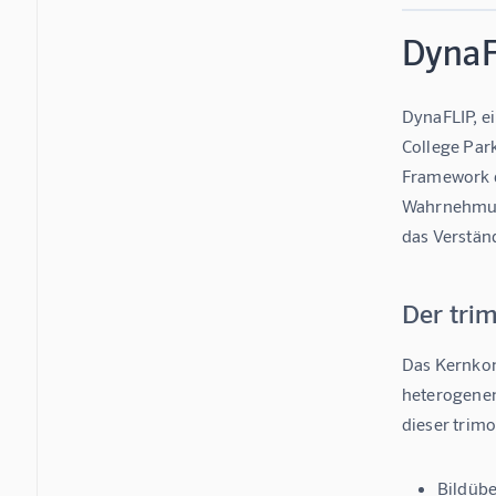
DynaF
DynaFLIP, e
College Park
Framework da
Wahrnehmung
das Verstän
Der tri
Das Kernkon
heterogenen
dieser trimo
Bildüb