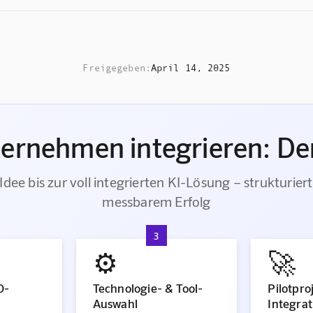
Freigegeben:
April 14, 2025
ternehmen integrieren: Der
Idee bis zur voll integrierten KI-Lösung – strukturiert
messbarem Erfolg
3
⚙️
🚀
O-
Technologie- & Tool-
Pilotpro
Auswahl
Integrat