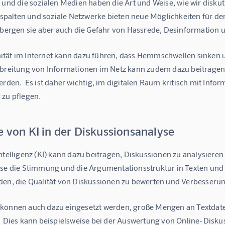
 und die sozialen Medien haben die Art und Weise, wie wir disku
alten und soziale Netzwerke bieten neue Möglichkeiten für de
g bergen sie aber auch die Gefahr von Hassrede, Desinformation 
tät im Internet kann dazu führen, dass Hemmschwellen sinken und
rbreitung von Informationen im Netz kann zudem dazu beitragen,
werden.  Es ist daher wichtig, im digitalen Raum kritisch mit I
 zu pflegen.
e von KI in der Diskussionsanalyse
ntelligenz (KI) kann dazu beitragen, Diskussionen zu analysieren
ise die Stimmung und die Argumentationsstruktur in Texten und
den, die Qualität von Diskussionen zu bewerten und Verbesserung
können auch dazu eingesetzt werden, große Mengen an Textdaten
.  Dies kann beispielsweise bei der Auswertung von Online-Disku