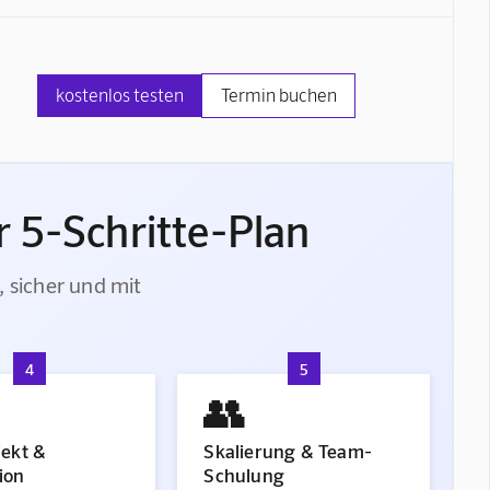
kostenlos testen
Termin buchen
 5-Schritte-Plan
, sicher und mit
4
5
👥
jekt &
Skalierung & Team-
ion
Schulung