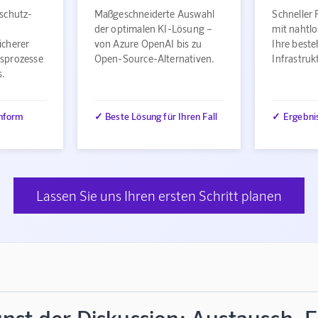
schutz-
Maßgeschneiderte Auswahl
Schneller 
der optimalen KI-Lösung –
mit nahtlo
icherer
von Azure OpenAI bis zu
Ihre best
sprozesse
Open-Source-Alternativen.
Infrastru
s.
nform
✓ Beste Lösung für Ihren Fall
✓ Ergebni
Lassen Sie uns Ihren ersten Schritt planen