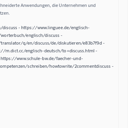
geschneiderte Anwendungen, die Unternehmen und 
tzen.
discuss - https://www.linguee.de/englisch-
/worterbuch/englisch/discuss -
/translator/q/en/discuss/de/diskutieren/e83b7f9d -
://m.dict.cc/englisch-deutsch/to+discuss.html -
 https://www.schule-bw.de/faecher-und-
h-kompetenzen/schreiben/howtowrite/2commentdiscuss -