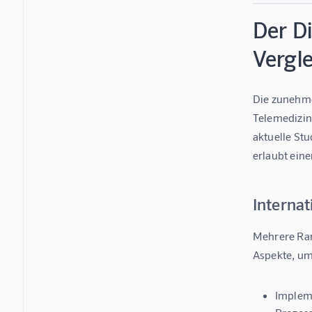
Der D
Vergle
Die zunehme
Telemedizin 
aktuelle Stu
erlaubt eine
Interna
Mehrere Ran
Aspekte, um 
Implem