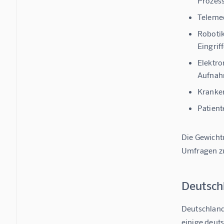
Prozes
Telemed
Robotik
Eingrif
Elektro
Aufnah
Kranke
Patient
Die Gewicht
Umfragen zu
Deutsch
Deutschland
einige deut