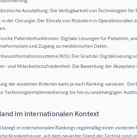
soptimierung.
izinische Ausstattung:
Die Verfügbarkeit von Technologien für
 in der Chirurgie:
Der Einsatz von Robotern in Operationssälen 
fen.
nische Patientenfunktionen:
Digitale Lösungen für Patienten, wi
meformulare und Zugang zu medizinischen Daten.
nhausinformationssysteme (KIS):
Der Grad der Digitalisierung 
en- und Mitarbeiterzufriedenheit:
Die Bewertung der Akzeptanz 
ung der einzelnen Kriterien kann je nach Ranking variieren.  Di
r Technologieimplementierung bis hin zu unabhängigen Audits
land im internationalen Kontext
 belegt in internationalen Rankings regelmäßig einen vorderen Pl
sche Krankenhäuser  auf dem neuesten Stand der Technik sind un