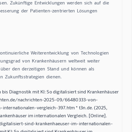
en.  Zukünftige  Entwicklungen  werden  sich  auf  die  
rbesserung  der  Patienten-zentrierten  Lösungen  
ontinuierliche  Weiterentwicklung  von  Technologien  
rungsgrad  von  Krankenhäusern  weltweit  weiter  
 über  den  derzeitigen  Stand  und  können  als  
on  Zukunftsstrategien  dienen.
bis Diagnostik mit KI: So digitalisiert sind Krankenhäuser
hrichten.de/nachrichten-2025-09/66480333-von-
-internationalen-vergleich-397.htm * t3n.de. (2025,
Krankenhäuser im internationalen Vergleich. [Online].
digitalisiert-sind-krankenhaeuser-im-internationalen-
it KI: So digitalisiert sind Krankenhäuser im