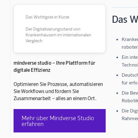
Das Wi
Das Wichtigste in Kürze
Der Digitalisierungsstand von
Krankenhäusern im internationalen
Kranken
Vergleich
roboter
Ein int
mindverse studio – Ihre Plattform für
Technol
digitale Effizienz
Deutsch
für erf
Optimieren Sie Prozesse, automatisieren
Sie Workflows und fördern Sie
Die Bew
Zusammenarbeit – alles an einem Ort.
Robotik
Die Dig
Mehr über Mindverse Studio
Rahmen
erfahren