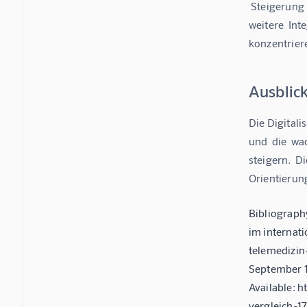
 Steigerung 
weitere  Int
konzentrier
Ausblic
Die Digitali
und  die  wa
steigern.  D
Orientierung
Bibliography
im internat
telemedizin
September 19
Available: 
vergleich-17