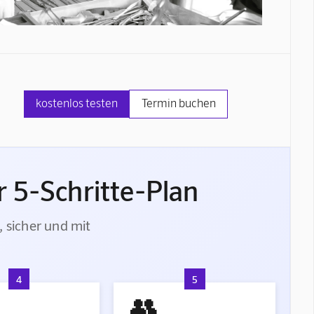
kostenlos testen
Termin buchen
 5-Schritte-Plan
, sicher und mit
4
5
👥