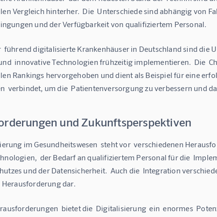
len Vergleich hinterher.  Die  Unterschiede sind abhängig von Fa
gungen und der Verfügbarkeit von qualifiziertem Personal.
r  führend digitalisierte Krankenhäuser in Deutschland sind die U
und  innovative Technologien frühzeitig implementieren.  Die  Ch
len Rankings hervorgehoben und dient als Beispiel für eine erfol
n  verbindet, um die  Patientenversorgung zu verbessern und da
orderungen und Zukunftsperspektiven
isierung im Gesundheitswesen  steht vor  verschiedenen Herausfo
hnologien,  der Bedarf an qualifiziertem Personal für die  Impl
utzes und der Datensicherheit.  Auch die  Integration verschiede
e  Herausforderung dar.
rausforderungen  bietet die  Digitalisierung  ein  enormes  Potenz