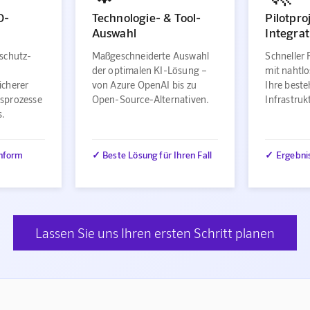
O-
Technologie- & Tool-
Pilotpro
Auswahl
Integrat
schutz-
Maßgeschneiderte Auswahl
Schneller 
der optimalen KI-Lösung –
mit nahtlo
icherer
von Azure OpenAI bis zu
Ihre best
sprozesse
Open-Source-Alternativen.
Infrastru
s.
nform
✓ Beste Lösung für Ihren Fall
✓ Ergebni
Lassen Sie uns Ihren ersten Schritt planen