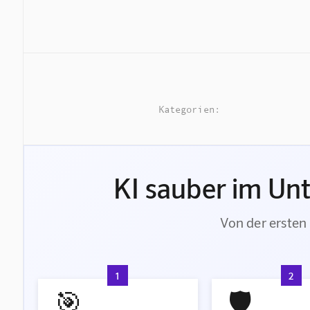
Kategorien:
KI sauber im Un
Von der ersten 
1
2
🎯
🛡️