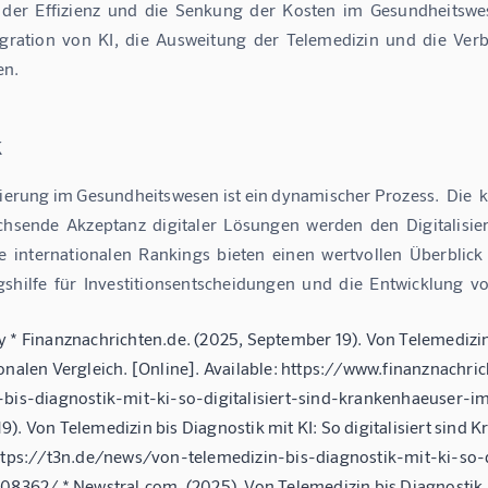
 der  Effizienz  und  die  Senkung  der  Kosten  im  Gesundheitswes
egration  von  KI,  die  Ausweitung  der  Telemedizin  und  die  Ve
en.
k
sierung im Gesundheitswesen ist ein dynamischer Prozess.  Die  k
chsende  Akzeptanz  digitaler  Lösungen  werden  den  Digitalisie
ie  internationalen  Rankings  bieten  einen  wertvollen  Überblick 
shilfe  für  Investitionsentscheidungen  und  die  Entwicklung  v
 * Finanznachrichten.de. (2025, September 19). Von Telemedizin 
ionalen Vergleich. [Online]. Available: https://www.finanznac
-bis-diagnostik-mit-ki-so-digitalisiert-sind-krankenhaeuser-im
). Von Telemedizin bis Diagnostik mit KI: So digitalisiert sind 
https://t3n.de/news/von-telemedizin-bis-diagnostik-mit-ki-so-
08362/ * Newstral.com. (2025). Von Telemedizin bis Diagnostik m