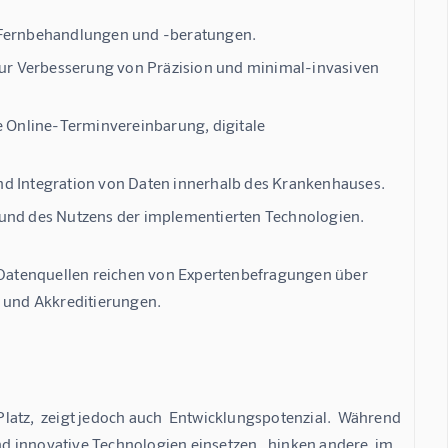
 Fernbehandlungen und -beratungen.
zur Verbesserung von Präzision und minimal-invasiven
e Online-Terminvereinbarung, digitale
und Integration von Daten innerhalb des Krankenhauses.
und des Nutzens der implementierten Technologien.
e Datenquellen reichen von Expertenbefragungen über 
 und Akkreditierungen.
atz,  zeigt jedoch auch  Entwicklungspotenzial.  Während 
d innovative Technologien einsetzen,  hinken andere  im 