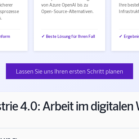
icherer
von Azure OpenAI bis zu
Ihre best
sprozesse
Open-Source-Alternativen.
Infrastru
s.
nform
✓ Beste Lösung für Ihren Fall
✓ Ergebni
Lassen Sie uns Ihren ersten Schritt planen
trie 4.0: Arbeit im digitale