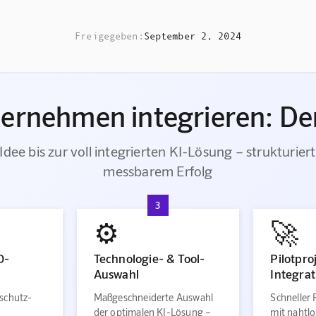
Freigegeben:
September 2, 2024
ternehmen integrieren: Der
Idee bis zur voll integrierten KI-Lösung – strukturiert
messbarem Erfolg
3
⚙️
🚀
O-
Technologie- & Tool-
Pilotpro
Auswahl
Integrat
schutz-
Maßgeschneiderte Auswahl
Schneller 
der optimalen KI-Lösung –
mit nahtlo