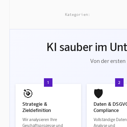
Kategorien:
KI sauber im Un
Von der ersten 
1
2
🎯
🛡️
Strategie &
Daten & DSGV
Zieldefinition
Compliance
Wir analysieren Ihre
Vollständige Daten
Geschäftsprozesse und
Analyse und