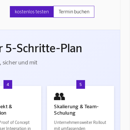
kostenlos testen
Termin buchen
 5-Schritte-Plan
, sicher und mit
4
5
👥
jekt &
Skalierung & Team-
ion
Schulung
Proof of Concept
Unternehmensweiter Rollout
ser Integration in
mit umfassenden