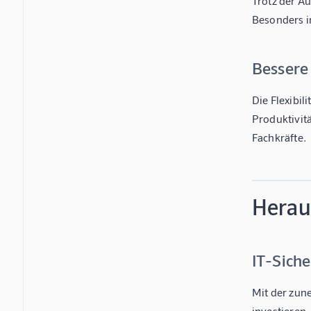
Trotz der A
Besonders i
Bessere
Die Flexibil
Produktivitä
Fachkräfte.
Herau
IT-Siche
Mit der zun
investieren,