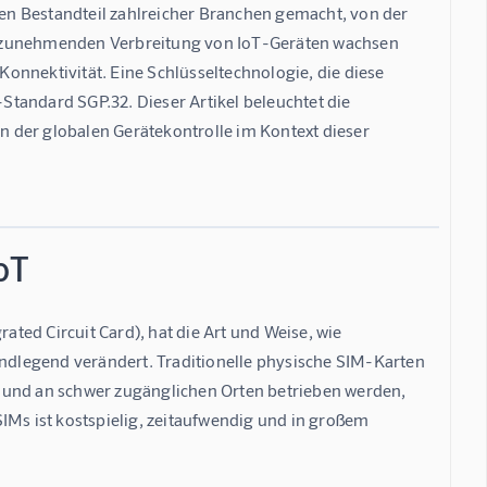
len Bestandteil zahlreicher Branchen gemacht, von der 
der zunehmenden Verbreitung von IoT-Geräten wachsen 
onnektivität. Eine Schlüsseltechnologie, die diese 
tandard SGP.32. Dieser Artikel beleuchtet die 
 der globalen Gerätekontrolle im Kontext dieser 
oT
ed Circuit Card), hat die Art und Weise, wie 
undlegend verändert. Traditionelle physische SIM-Karten 
 und an schwer zugänglichen Orten betrieben werden, 
IMs ist kostspielig, zeitaufwendig und in großem 