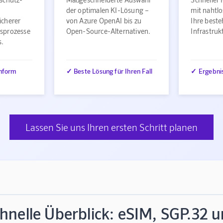
der optimalen KI-Lösung –
mit nahtlo
icherer
von Azure OpenAI bis zu
Ihre best
sprozesse
Open-Source-Alternativen.
Infrastru
s.
nform
✓ Beste Lösung für Ihren Fall
✓ Ergebni
Lassen Sie uns Ihren ersten Schritt planen
hnelle Überblick: eSIM, SGP.32 u