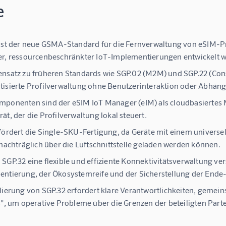
e
ist der neue GSMA-Standard für die Fernverwaltung von eSIM-Pro
r, ressourcenbeschränkter IoT-Implementierungen entwickelt 
nsatz zu früheren Standards wie SGP.02 (M2M) und SGP.22 (Con
isierte Profilverwaltung ohne Benutzerinteraktion oder Abhäng
ponenten sind der eSIM IoT Manager (eIM) als cloudbasiertes M
ät, der die Profilverwaltung lokal steuert.
fördert die Single-SKU-Fertigung, da Geräte mit einem universell
 nachträglich über die Luftschnittstelle geladen werden können.
SGP.32 eine flexible und effiziente Konnektivitätsverwaltung v
ntierung, der Ökosystemreife und der Sicherstellung der Ende-z
lierung von SGP.32 erfordert klare Verantwortlichkeiten, gemei
s", um operative Probleme über die Grenzen der beteiligten Part