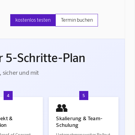
kostenlos testen
Termin buchen
 5-Schritte-Plan
, sicher und mit
4
5
👥
jekt &
Skalierung & Team-
ion
Schulung
Proof of Concept
Unternehmensweiter Rollout