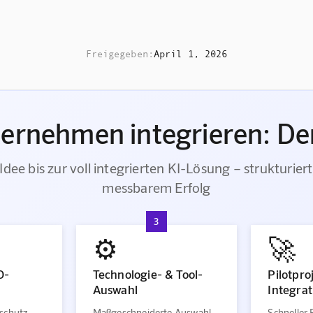
Freigegeben:
April 1, 2026
ternehmen integrieren: Der
Idee bis zur voll integrierten KI-Lösung – strukturiert
messbarem Erfolg
3
⚙️
🚀
O-
Technologie- & Tool-
Pilotpro
Auswahl
Integrat
schutz-
Maßgeschneiderte Auswahl
Schneller 