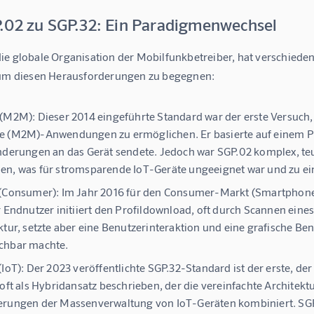
.02 zu SGP.32: Ein Paradigmenwechsel
ie globale Organisation der Mobilfunkbetreiber, hat verschiede
 um diesen Herausforderungen zu begegnen:
 (M2M):
Dieser 2014 eingeführte Standard war der erste Versuch
 (M2M)-Anwendungen zu ermöglichen. Er basierte auf einem Pu
nderungen an das Gerät sendete. Jedoch war SGP.02 komplex, teu
n, was für stromsparende IoT-Geräte ungeeignet war und zu ei
 (Consumer):
Im Jahr 2016 für den Consumer-Markt (Smartphones, 
r Endnutzer initiiert den Profildownload, oft durch Scannen eine
ktur, setzte aber eine Benutzerinteraktion und eine grafische Be
chbar machte.
(IoT):
Der 2023 veröffentlichte SGP.32-Standard ist der erste, der
 oft als Hybridansatz beschrieben, der die vereinfachte Archit
rungen der Massenverwaltung von IoT-Geräten kombiniert. SGP.