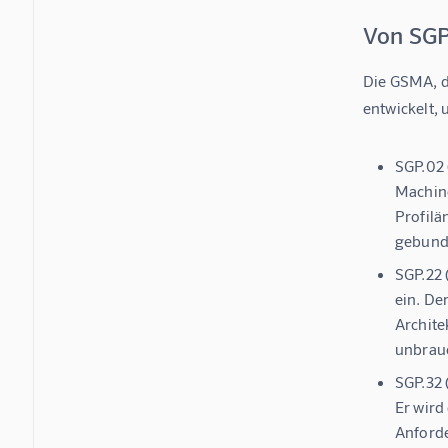
Von SGP
Die GSMA, d
entwickelt,
SGP.02
Machine
Profilä
gebunde
SGP.22
ein. De
Archite
unbrau
SGP.32 
Er wird
Anforde