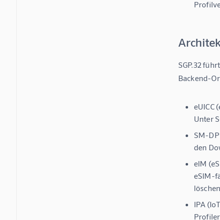
Profilv
Archite
SGP.32 führt
Backend-Orc
eUICC (
Unter S
SM-DP+
den Dow
eIM (eS
eSIM-fä
löschen
IPA (IoT
Profile