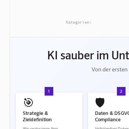
Kategorien:
KI sauber im Un
Von der ersten 
1
2
🎯
🛡️
Strategie &
Daten & DSGV
Zieldefinition
Compliance
Wir analysieren Ihre
Vollständige Daten