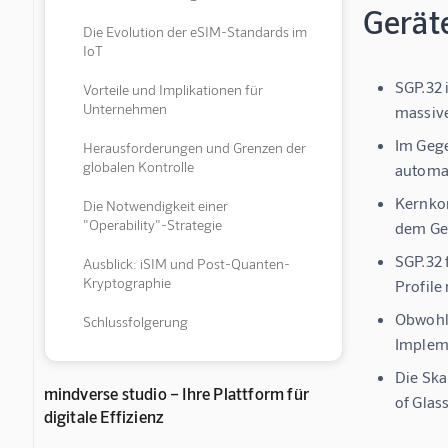
Gerät
Die Evolution der eSIM-Standards im
IoT
SGP.32 
Vorteile und Implikationen für
Unternehmen
massive
Im Gege
Herausforderungen und Grenzen der
globalen Kontrolle
automat
Kernkom
Die Notwendigkeit einer
"Operability"-Strategie
dem Ger
SGP.32 
Ausblick: iSIM und Post-Quanten-
Kryptographie
Profile
Obwohl 
Schlussfolgerung
Impleme
Die Ska
mindverse studio – Ihre Plattform für
of Glas
digitale Effizienz