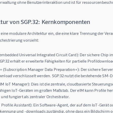
erwaltung ohne Benutzerinteraktion und ist für ressourcenbeschr
ktur von SGP.32: Kernkomponenten
 eine modulare Architektur ein, die eine klare Trennung der Vera
hestrierung vorsieht:
embedded Universal Integrated Circuit Card):
Der sichere Chip im
GP.32 erhält er erweiterte Fähigkeiten für partielle Profildownl
 (Subscription Manager Data Preparation+):
Der sichere Server
nload verschlüsselt werden. SGP.32 nutzt die bestehende SM-DP+
IM IoT Manager):
Dies ist die zentrale, cloudbasierte Steuerung
higen IoT-Geräten im großen Maßstab. Der eIM kann Profile herun
 und fungiert als zentraler Orchestrator.
 Profile Assistant):
Ein Software-Agent, der auf dem IoT-Gerät oder
rkennung und -downloads zuständig, ohne dass ein Bildschirm ode