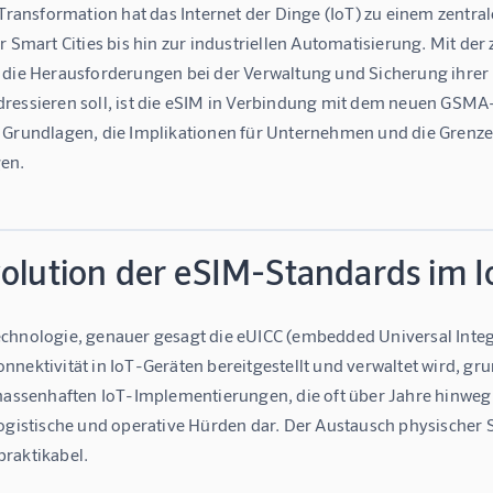
 Transformation hat das Internet der Dinge (IoT) zu einem zentra
er Smart Cities bis hin zur industriellen Automatisierung. Mit 
 die Herausforderungen bei der Verwaltung und Sicherung ihrer K
ressieren soll, ist die eSIM in Verbindung mit dem neuen GSMA-S
 Grundlagen, die Implikationen für Unternehmen und die Grenzen
en.
volution der eSIM-Standards im I
hnologie, genauer gesagt die eUICC (embedded Universal Integrat
nektivität in IoT-Geräten bereitgestellt und verwaltet wird, gr
 massenhaften IoT-Implementierungen, die oft über Jahre hinweg
ogistische und operative Hürden dar. Der Austausch physischer S
raktikabel.