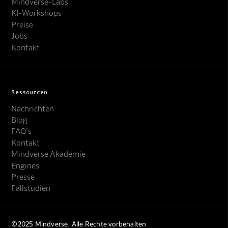
Mindverse-Labs
KI-Workshops
Preise
Jobs
Kontakt
Ressourcen
Nachrichten
Blog
FAQ's
Kontakt
Mindverse Support
Mindverse Akademie
Online · KI-Assistent
Engines
Presse
Fallstudien
©2025 Mindverse. Alle Rechte vorbehalten
Mindverse