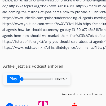
Bibliographie: https://www.wired.com/story/the-prompt-ai-age
do/ https://aitopics.org/doc/news:AD58A34C https://medium.co
are-coming-for-millions-of-jobs-heres-how-to-prepare-e30ab6db
https://www.linkedin.com/pulse/understanding-ai-agents-moving
https://www.youtube.com/watch?v=XVO3zsHdvio https://medium
ai-agents-how-far-should-autonomy-go-day-13-30-a72b3d816f1c h
agents-here-how-should-we-market-them-fran%C3%A7ois-dufou
https://futureoflife.org/ai/why-you-should-care-about-ai-agents/
https://www.reddit.com/r/ArtificialInteligence/comments/1f5t
Artikel jetzt als Podcast anhören
Play
/
00:00
2:57
Kunden die uns vertrauen: