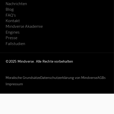
Nachrichten
Blog
FAQ's
Kontakt
Mindverse Akademie
Engines
Presse
Fallstudien
©2025 Mindverse. Alle Rechte vorbehalten
Moralische Grundsätze
Datenschutzerklärung von Mindverse
AGBs
Impressum