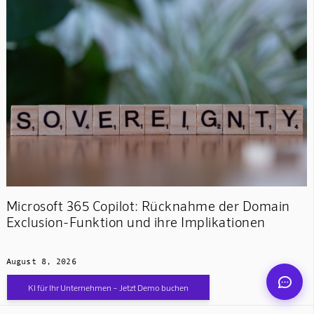
Mindverse Support
Online · KI-Assistent
Microsoft 365 Copilot: Rücknahme der Domain
Exclusion-Funktion und ihre Implikationen
Mindverse
August 8, 2026
KI für Ihr Unternehmen – Jetzt Demo buchen

Mehr lesen