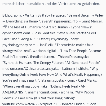
menschlicher Interaktion und des Vertrauens zu gefährden.
Bibliography: - Written By Kirby Ferguson. "Beyond Uncanny Valley
— Everything is a Remix". everythingisaremix.info. - Grant Mercer.
"🔻The Rise of Humans Who Aren’t Human - Cypher News".
cypher-news.com. - Josh Gonzales. "When Real Starts to Feel
Fake: The “Giving NPC” Effect | Psychology Today".
psychologytoday.com. - Jan Bielik. "This website makes fake
strangers feel real". webiano.digital. - "How Fake People Became
Real Influencers". theatlantic.com. - Thisara Dassanayaka.
"Synthetic Humans: The Creepy Future of AI-Generated People".
medium.com/@thisara.dassanayaka. - Latinum Institute. "Why
Everything Online Feels Fake Now (And What's Really Happening)
You're not imagining it.". latinum.substack.com. - Carol Marks.
"When Everything Looks Fake, Nothing Feels Real - AN
AMERICANIST". anamericanist.com. - alpha m. "Why People
Seems So Fake Now (It's Not Your Imagination)".
youtube.com/watch?v=rZdjfDotPuI. - Jonatan Lindahl. "Social