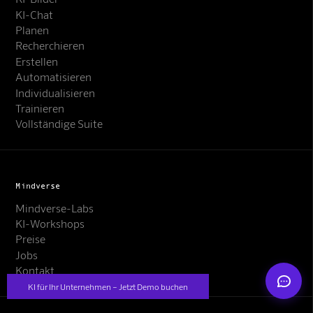
KI-Chat
Planen
Recherchieren
Erstellen
Automatisieren
Individualisieren
Trainieren
Mindverse Support
Vollständige Suite
Online · KI-Assistent
Mindverse
Mindverse-Labs
KI-Workshops
Mindverse
Preise
Jobs
Kontakt
KI für Ihr Unternehmen – Jetzt Demo buchen