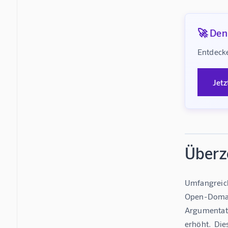
🚀 Denk
Entdecke
Jetz
Überz
Umfangreich
Open-Domain
Argumentati
erhöht.  Die