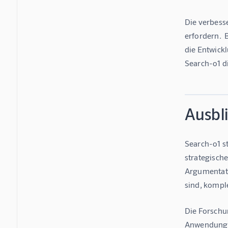
Die verbesse
erfordern. 
die Entwick
Search-o1 di
Ausbli
Search-o1 st
strategisch
Argumentatio
sind, kompl
Die Forschu
Anwendungen