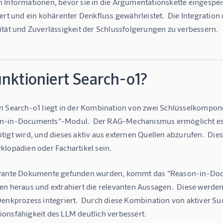
 Informationen, bevor sie in die Argumentationskette eingespei
tert und ein kohärenter Denkfluss gewährleistet.  Die Integrati
ität und Zuverlässigkeit der Schlussfolgerungen zu verbessern.
nktioniert Search-o1?
n Search-o1 liegt in der Kombination von zwei Schlüsselkomp
-in-Documents"-Modul.  Der RAG-Mechanismus ermöglicht es d
tigt wird, und dieses aktiv aus externen Quellen abzurufen.  Di
klopädien oder Fachartikel sein.
vante Dokumente gefunden wurden, kommt das "Reason-in-Docume
en heraus und extrahiert die relevanten Aussagen.  Diese werden
Denkprozess integriert.  Durch diese Kombination von aktiver Su
onsfähigkeit des LLM deutlich verbessert.