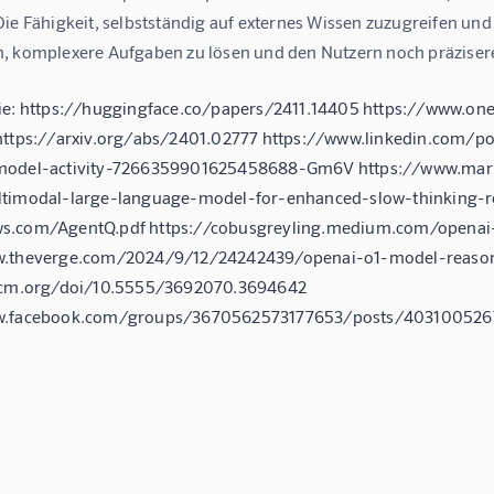
ie Fähigkeit, selbstständig auf externes Wissen zuzugreifen und 
, komplexere Aufgaben zu lösen und den Nutzern noch präzisere 
ie: https://huggingface.co/papers/2411.14405 https://www.o
https://arxiv.org/abs/2401.02777 https://www.linkedin.com/p
model-activity-7266359901625458688-Gm6V https://www.mark
timodal-large-language-model-for-enhanced-slow-thinking-re
s.com/AgentQ.pdf https://cobusgreyling.medium.com/openai
w.theverge.com/2024/9/12/24242439/openai-o1-model-reason
.acm.org/doi/10.5555/3692070.3694642
w.facebook.com/groups/3670562573177653/posts/403100526