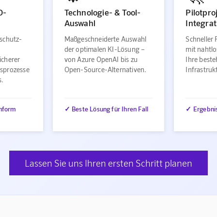
O-
Technologie- & Tool-
Pilotpro
Auswahl
Integrat
schutz-
Maßgeschneiderte Auswahl
Schneller 
der optimalen KI-Lösung –
mit nahtlo
icherer
von Azure OpenAI bis zu
Ihre best
sprozesse
Open-Source-Alternativen.
Infrastru
s.
nform
✓ Beste Lösung für Ihren Fall
✓ Ergebni
Lassen Sie uns Ihren ersten Schritt planen