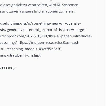
dieses gezielt zu verarbeiten, wird KI-Systemen 
und zuverlässigere Informationen zu liefern.
neusefulthing.org/p/something-new-on-openais-
osts/generativeaicentral_marco-o1-is-a-new-large-
techpost.com/2025/01/08/this-ai-paper-introduces-
asoning/ https://multion-research.s3.us-east-
-o1-reasoning-models-49ccff5b3a20
ing-strawberry-chatgpt
7133380/