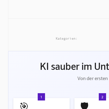
Kategorien:
KI sauber im Un
Von der ersten 
1
2
🎯
🛡️