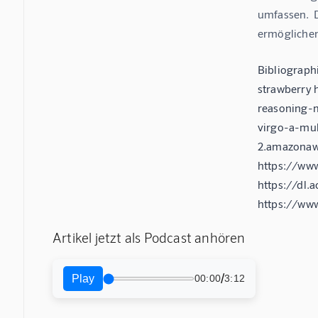
umfassen.  D
ermöglichen
Bibliograph
strawberry 
reasoning-
virgo-a-mul
2.amazonaw
https://ww
https://dl
https://ww
Artikel jetzt als Podcast anhören
/
Play
00:00
3:12