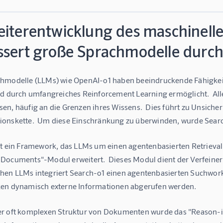
eiterentwicklung des maschinell
ssert große Sprachmodelle durch
hmodelle (LLMs) wie OpenAI-o1 haben beeindruckende Fähigkeit
rd durch umfangreiches Reinforcement Learning ermöglicht.  Alle
n, häufig an die Grenzen ihres Wissens.  Dies führt zu Unsicher
onskette.  Um diese Einschränkung zu überwinden, wurde Searc
st ein Framework, das LLMs um einen agentenbasierten Retriev
Documents"-Modul erweitert.  Dieses Modul dient der Verfeine
en LLMs integriert Search-o1 einen agentenbasierten Suchwork
en dynamisch externe Informationen abgerufen werden.
r oft komplexen Struktur von Dokumenten wurde das "Reason-in