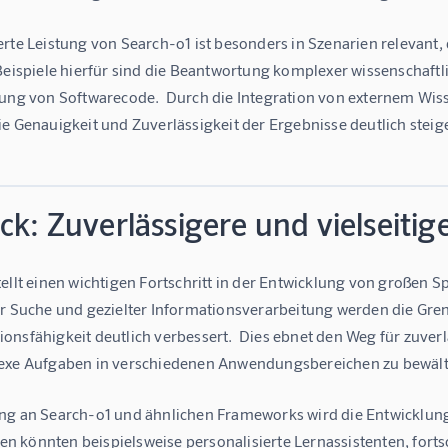
rte Leistung von Search-o1 ist besonders in Szenarien relevant, 
 Beispiele hierfür sind die Beantwortung komplexer wissenschaf
lung von Softwarecode.  Durch die Integration von externem Wis
e Genauigkeit und Zuverlässigkeit der Ergebnisse deutlich steig
ck: Zuverlässigere und vielseiti
ellt einen wichtigen Fortschritt in der Entwicklung von großen S
er Suche und gezielter Informationsverarbeitung werden die Gr
nsfähigkeit deutlich verbessert.  Dies ebnet den Weg für zuverlä
exe Aufgaben in verschiedenen Anwendungsbereichen zu bewält
ng an Search-o1 und ähnlichen Frameworks wird die Entwicklung
 könnten beispielsweise personalisierte Lernassistenten, fortsc