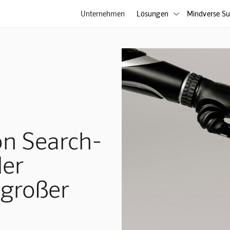
Unternehmen
Lösungen
Mindverse Su

on Search-
der
 großer