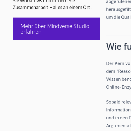
Sie Workflows und fördern Sie
abgerufenen
Zusammenarbeit – alles an einem Ort.
herausgefil
um die Qual
Mehr über Mindverse Studio
erfahren
Wie fu
Der Kern vo
dem "Reason
Wissen benö
Online-Enzy
Sobald rele
Information
und in den 
Argumentati