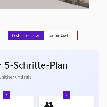
kostenlos testen
Termin buchen
 5-Schritte-Plan
, sicher und mit
4
5
👥