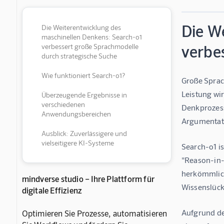
Die W
Die Weiterentwicklung des
maschinellen Denkens: Search-o1
verbe
verbessert große Sprachmodelle
durch strategische Suche
Wie funktioniert Search-o1?
Große Sprac
Leistung wi
Überzeugende Ergebnisse in
verschiedenen
Denkprozesse
Anwendungsbereichen
Argumentati
Ausblick: Zuverlässigere und
vielseitigere KI-Systeme
Search-o1 i
"Reason-in-
herkömmlich
mindverse studio – Ihre Plattform für
Wissenslück
digitale Effizienz
Aufgrund de
Optimieren Sie Prozesse, automatisieren