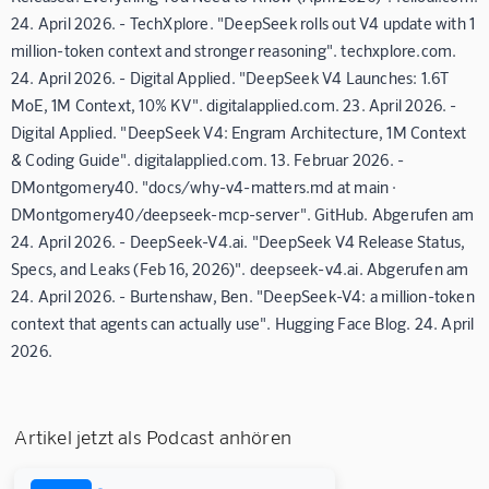
24. April 2026. - TechXplore. "DeepSeek rolls out V4 update with 1
million-token context and stronger reasoning". techxplore.com.
24. April 2026. - Digital Applied. "DeepSeek V4 Launches: 1.6T
MoE, 1M Context, 10% KV". digitalapplied.com. 23. April 2026. -
Digital Applied. "DeepSeek V4: Engram Architecture, 1M Context
& Coding Guide". digitalapplied.com. 13. Februar 2026. -
DMontgomery40. "docs/why-v4-matters.md at main ·
DMontgomery40/deepseek-mcp-server". GitHub. Abgerufen am
24. April 2026. - DeepSeek-V4.ai. "DeepSeek V4 Release Status,
Specs, and Leaks (Feb 16, 2026)". deepseek-v4.ai. Abgerufen am
24. April 2026. - Burtenshaw, Ben. "DeepSeek-V4: a million-token
context that agents can actually use". Hugging Face Blog. 24. April
2026.
Artikel jetzt als Podcast anhören