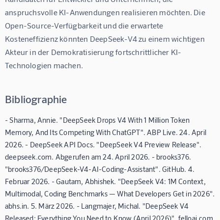
anspruchsvolle KI-Anwendungen realisieren möchten. Die 
Open-Source-Verfügbarkeit und die erwartete 
Kosteneffizienz könnten DeepSeek-V4 zu einem wichtigen 
Akteur in der Demokratisierung fortschrittlicher KI-
Technologien machen.
Bibliographie
- Sharma, Annie. "DeepSeek Drops V4 With 1 Million Token
Memory, And Its Competing With ChatGPT". ABP Live. 24. April
2026. - DeepSeek API Docs. "DeepSeek V4 Preview Release".
deepseek.com. Abgerufen am 24. April 2026. - brooks376.
"brooks376/DeepSeek-V4-AI-Coding-Assistant". GitHub. 4.
Februar 2026. - Gautam, Abhishek. "DeepSeek V4: 1M Context,
Multimodal, Coding Benchmarks — What Developers Get in 2026".
abhs.in. 5. März 2026. - Langmajer, Michal. "DeepSeek V4
Released: Everything You Need to Know (April 2026)". felloai.com.