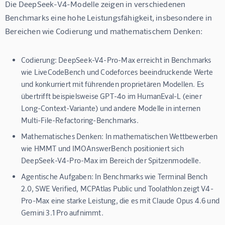
Die DeepSeek-V4-Modelle zeigen in verschiedenen 
Benchmarks eine hohe Leistungsfähigkeit, insbesondere in 
Bereichen wie Codierung und mathematischem Denken:
Codierung:
DeepSeek-V4-Pro-Max erreicht in Benchmarks
wie LiveCodeBench und Codeforces beeindruckende Werte
und konkurriert mit führenden proprietären Modellen. Es
übertrifft beispielsweise GPT-4o im HumanEval-L (einer
Long-Context-Variante) und andere Modelle in internen
Multi-File-Refactoring-Benchmarks.
Mathematisches Denken:
In mathematischen Wettbewerben
wie HMMT und IMOAnswerBench positioniert sich
DeepSeek-V4-Pro-Max im Bereich der Spitzenmodelle.
Agentische Aufgaben:
In Benchmarks wie Terminal Bench
2.0, SWE Verified, MCPAtlas Public und Toolathlon zeigt V4-
Pro-Max eine starke Leistung, die es mit Claude Opus 4.6 und
Gemini 3.1 Pro aufnimmt.