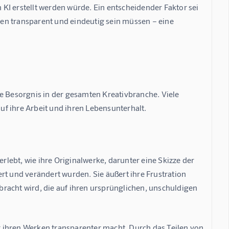
n KI erstellt werden würde. Ein entscheidender Faktor sei 
en transparent und eindeutig sein müssen – eine 
e Besorgnis in der gesamten Kreativbranche. Viele 
f ihre Arbeit und ihren Lebensunterhalt.
erlebt, wie ihre Originalwerke, darunter eine Skizze der 
rt und verändert wurden. Sie äußert ihre Frustration 
racht wird, die auf ihren ursprünglichen, unschuldigen 
 ihren Werken transparenter macht. Durch das Teilen von 