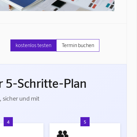
kostenlos testen
Termin buchen
 5-Schritte-Plan
, sicher und mit
4
5
👥