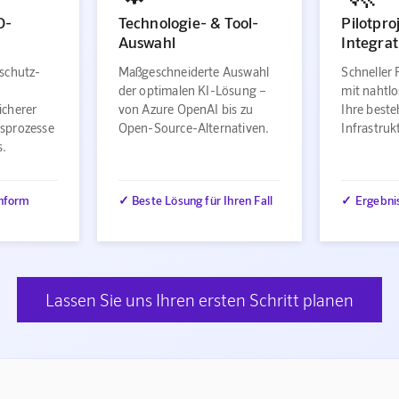
O-
Technologie- & Tool-
Pilotpro
Auswahl
Integrat
schutz-
Maßgeschneiderte Auswahl
Schneller 
der optimalen KI-Lösung –
mit nahtlo
icherer
von Azure OpenAI bis zu
Ihre best
sprozesse
Open-Source-Alternativen.
Infrastru
s.
nform
✓ Beste Lösung für Ihren Fall
✓ Ergebni
Lassen Sie uns Ihren ersten Schritt planen