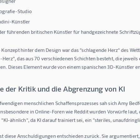
esigner
ografie-Studio
dini-Künstler
er führenden britischen Künstler für handgezeichnete Schriftzü
e Konzept hinter dem Design war das "schlagende Herz" des Wett
Herz", das aus 70 verschiedenen Schichten besteht, die jeweils 
ren. Dieses Element wurde von einem spanischen 3D-Künstler e
e der Kritik und die Abgrenzung von KI
ufwendigen menschlichen Schaffensprozesses sah sich Amy Bedfor
 Insbesondere in Online-Foren wie Reddit wurden Vorwürfe laut, 
 "KI-ähnlich", da KI darauf trainiert sei, ein "steriles, unaufdri
st diese Anschuldigungen entschieden zurück. Sie argumentiert, 