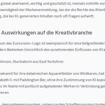
 global anerkannt, wichtig und geschätzt ist, niemals mithilfe vo
twendigkeit der Markenanmeldung, bei der die Rechte des Klient
 die bei KI-generierten Inhalten noch oft Fragen aufwirft.
e Auswirkungen auf die Kreativbranche
um das Eurovision-Logo ist exemplarisch für eine tiefgreifender
ßern Bedenken hinsichtlich des zunehmenden Einflusses von KI au
inson, Illustratorin aus East Yorkshire:
ekannt für ihre detailreichen Aquarellbilder von Wildtieren, hat 
abeth II. mit Paddington Bär, ohne ihre Zustimmung von KI kopie
ss ihr Name mit politisch aufgeladenen Werken in Verbindung geb
ieren.
t, dem entgegenzuwirken, indem sie den Schaffensprozess hinter