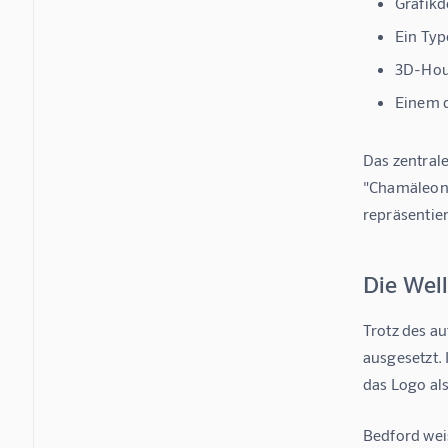
Grafikd
Ein Typ
3D-Hou
Einem d
Das zentral
"Chamäleon-
repräsentie
Die Well
Trotz des a
ausgesetzt.
das Logo als
Bedford wei