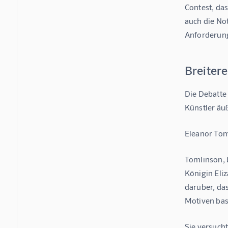
Contest, das
auch die No
Anforderung,
Breiter
Die Debatte 
Künstler äu
Eleanor Toml
Tomlinson, b
Königin Eliz
darüber, da
Motiven bas
Sie versuch