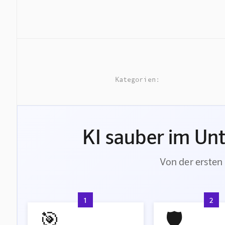
Kategorien:
KI sauber im Un
Von der ersten 
1
2
🎯
🛡️