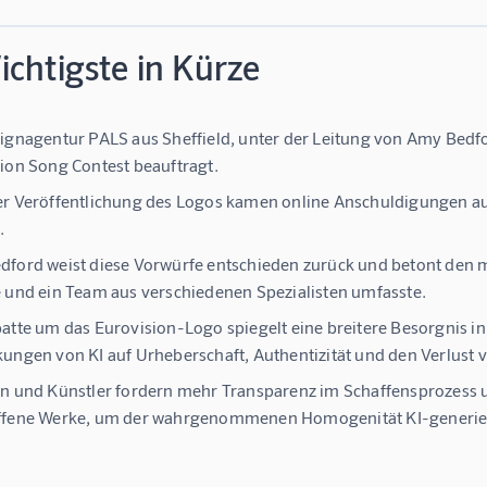
chtigste in Kürze
ignagentur PALS aus Sheffield, unter der Leitung von Amy Bedfo
ion Song Contest beauftragt.
r Veröffentlichung des Logos kamen online Anschuldigungen auf, es
.
ford weist diese Vorwürfe entschieden zurück und betont den 
 und ein Team aus verschiedenen Spezialisten umfasste.
atte um das Eurovision-Logo spiegelt eine breitere Besorgnis in
ungen von KI auf Urheberschaft, Authentizität und den Verlust v
n und Künstler fordern mehr Transparenz im Schaffensprozess 
ffene Werke, um der wahrgenommenen Homogenität KI-generiert