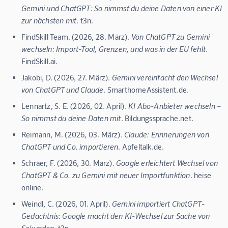
Gemini und ChatGPT: So nimmst du deine Daten von einer KI
zur nächsten mit
. t3n.
FindSkill Team. (2026, 28. März).
Von ChatGPT zu Gemini
wechseln: Import-Tool, Grenzen, und was in der EU fehlt
.
FindSkill.ai.
Jakobi, D. (2026, 27. März).
Gemini vereinfacht den Wechsel
von ChatGPT und Claude
. SmarthomeAssistent.de.
Lennartz, S. E. (2026, 02. April).
KI Abo-Anbieter wechseln –
So nimmst du deine Daten mit
. Bildungssprache.net.
Reimann, M. (2026, 03. März).
Claude: Erinnerungen von
ChatGPT und Co. importieren
. Apfeltalk.de.
Schräer, F. (2026, 30. März).
Google erleichtert Wechsel von
ChatGPT & Co. zu Gemini mit neuer Importfunktion
. heise
online.
Weindl, C. (2026, 01. April).
Gemini importiert ChatGPT-
Gedächtnis: Google macht den KI-Wechsel zur Sache von
Sekunden
. t3n.