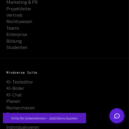
Marketing & PR
Projektleiter
Vertrieb
Rechtswesen
Teams
Enterprise
Bildung
Studenten
Mindverse Support
Online · KI-Assistent
Mindverse Suite
KI-Texteditor
KI-Bilder
Mindverse
KI-Chat
Planen
Recherchieren
Erstellen
KI für Ihr Unternehmen – Jetzt Demo buchen
Automatisieren
Individualisieren