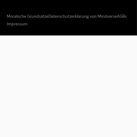
Moralische Grundsätze
Datenschutzerklärung von Mindverse
AGBs
Impressum
Mindverse Support
Online · KI-Assistent