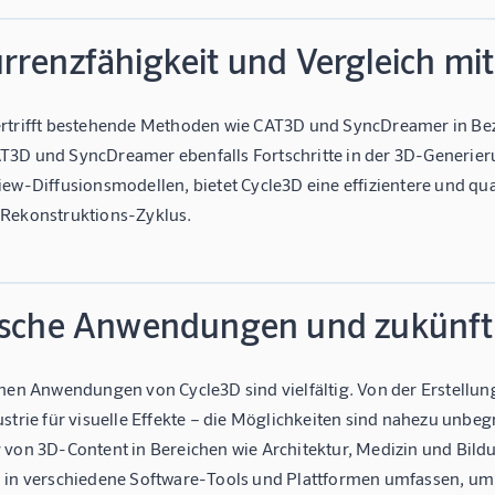
rrenzfähigkeit und Vergleich m
rtrifft bestehende Methoden wie CAT3D und SyncDreamer in Bezug
3D und SyncDreamer ebenfalls Fortschritte in der 3D-Generie
iew-Diffusionsmodellen, bietet Cycle3D eine effizientere und qu
Rekonstruktions-Zyklus.
ische Anwendungen und zukünft
chen Anwendungen von Cycle3D sind vielfältig. Von der Erstellun
strie für visuelle Effekte – die Möglichkeiten sind nahezu unbe
 von 3D-Content in Bereichen wie Architektur, Medizin und Bild
 in verschiedene Software-Tools und Plattformen umfassen, um 