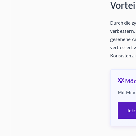
Vorte
Durch die z
verbessern.
gesehene An
verbessert 
Konsistenz i
💡 Möc
Mit Mind
Jetz