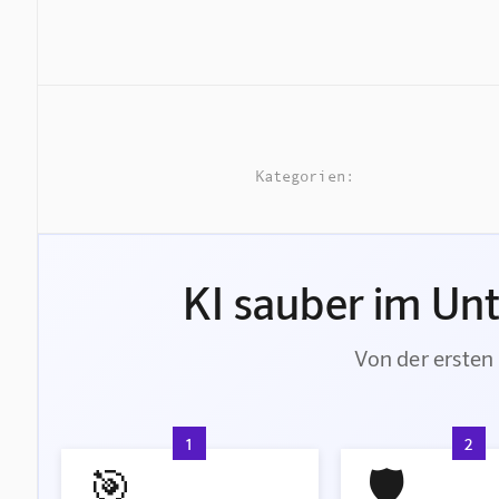
Kategorien:
KI sauber im Un
Von der ersten 
1
2
🎯
🛡️