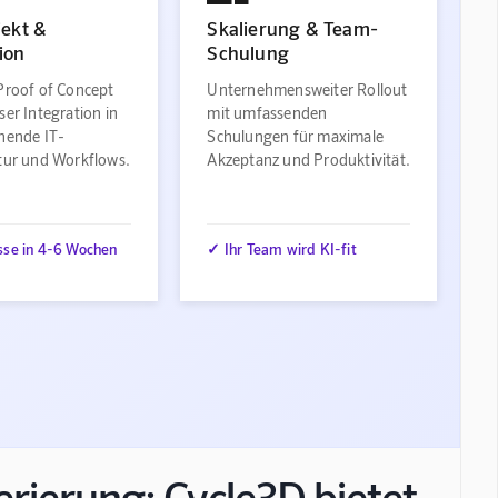
jekt &
Skalierung & Team-
ion
Schulung
Proof of Concept
Unternehmensweiter Rollout
ser Integration in
mit umfassenden
ehende IT-
Schulungen für maximale
ktur und Workflows.
Akzeptanz und Produktivität.
sse in 4-6 Wochen
✓ Ihr Team wird KI-fit
rierung: Cycle3D bietet