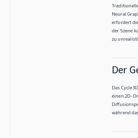
Traditionel
Neural Grap
erfordert d
der Szene k
zu unrealis
Der G
Das Cycle3D
einen 2D-Di
Diffusionsp
während das