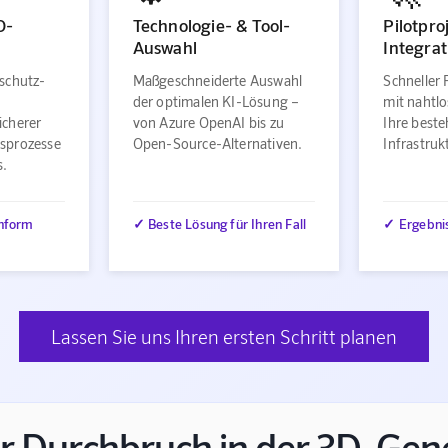
O-
Technologie- & Tool-
Pilotpro
Auswahl
Integrat
schutz-
Maßgeschneiderte Auswahl
Schneller 
der optimalen KI-Lösung –
mit nahtlo
icherer
von Azure OpenAI bis zu
Ihre best
sprozesse
Open-Source-Alternativen.
Infrastru
s.
nform
✓ Beste Lösung für Ihren Fall
✓ Ergebni
Lassen Sie uns Ihren ersten Schritt planen
 Durchbruch in der 3D-Gene