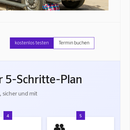
kostenlos testen
Termin buchen
 5-Schritte-Plan
, sicher und mit
4
5
👥