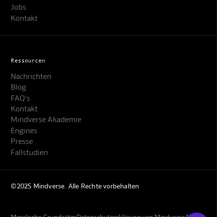
Jobs
Kontakt
Ressourcen
Nachrichten
Blog
FAQ's
Kontakt
Mindverse Support
Mindverse Akademie
Online · KI-Assistent
Engines
Presse
Fallstudien
©2025 Mindverse. Alle Rechte vorbehalten
Mindverse
Moralische Grundsätze
Datenschutzerklärung von Mindverse
AGBs