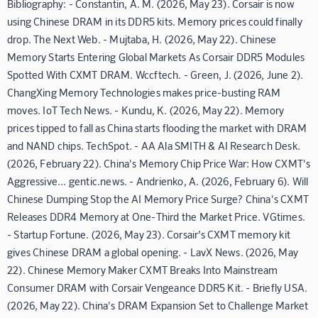
Bibliography: - Constantin, A. M. (2026, May 23). Corsair is now
using Chinese DRAM in its DDR5 kits. Memory prices could finally
drop. The Next Web. - Mujtaba, H. (2026, May 22). Chinese
Memory Starts Entering Global Markets As Corsair DDR5 Modules
Spotted With CXMT DRAM. Wccftech. - Green, J. (2026, June 2).
ChangXing Memory Technologies makes price-busting RAM
moves. IoT Tech News. - Kundu, K. (2026, May 22). Memory
prices tipped to fall as China starts flooding the market with DRAM
and NAND chips. TechSpot. - AA Ala SMITH & AI Research Desk.
(2026, February 22). China's Memory Chip Price War: How CXMT's
Aggressive... gentic.news. - Andrienko, A. (2026, February 6). Will
Chinese Dumping Stop the AI Memory Price Surge? China's CXMT
Releases DDR4 Memory at One-Third the Market Price. VGtimes.
- Startup Fortune. (2026, May 23). Corsair’s CXMT memory kit
gives Chinese DRAM a global opening. - LavX News. (2026, May
22). Chinese Memory Maker CXMT Breaks Into Mainstream
Consumer DRAM with Corsair Vengeance DDR5 Kit. - Briefly USA.
(2026, May 22). China's DRAM Expansion Set to Challenge Market